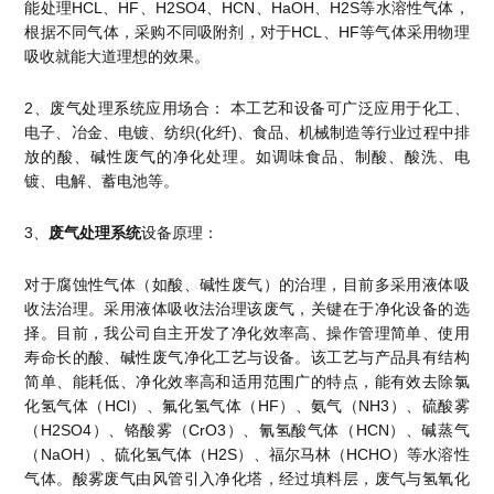
能处理HCL、HF、H2SO4、HCN、HaOH、H2S等水溶性气体，
X射线类
根据不同气体，采购不同吸附剂，对于HCL、HF等气体采用物理
吸收就能大道理想的效果。
Customer Partner
2、废气处理系统应用场合： 本工艺和设备可广泛应用于化工、
电子、冶金、电镀、纺织(化纤)、食品、机械制造等行业过程中排
放的酸、碱性废气的净化处理。如调味食品、制酸、酸洗、电
镀、电解、蓄电池等。
3、
废气处理系统
设备原理：
对于腐蚀性气体（如酸、碱性废气）的治理，目前多采用液体吸
收法治理。采用液体吸收法治理该废气，关键在于净化设备的选
择。目前，我公司自主开发了净化效率高、操作管理简单、使用
寿命长的酸、碱性废气净化工艺与设备。该工艺与产品具有结构
简单、能耗低、净化效率高和适用范围广的特点，能有效去除氯
化氢气体（HCl）、氟化氢气体（HF）、氨气（NH3）、硫酸雾
（H2SO4）、铬酸雾（CrO3）、氰氢酸气体（HCN）、碱蒸气
（NaOH）、硫化氢气体（H2S）、福尔马林（HCHO）等水溶性
气体。酸雾废气由风管引入净化塔，经过填料层，废气与氢氧化