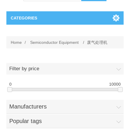
CATEGORIES
OCT（光学相干断层扫描）解决方案汇总
Home
/
Semiconductor Equipment
/
废气处理机
BC Solar Cell Solution
OCT MZI干涉仪
OCT光源 扫频激光器
TOPCON
Filter by price
OCT 平衡探测器
Minority Carrier Lifetime Tester
0
Semiconductor Equipment
10000
OCT数据采集卡
电阻率测试仪
Plasma Etching Equipment
Ingot Inspection
Manufacturers
OCT（光学相干断层扫描）整机
透光率测试仪
Physical Vapor Deposition (PVD) Equipment
Perovskite Solar Cell
氧碳分析仪
Popular tags