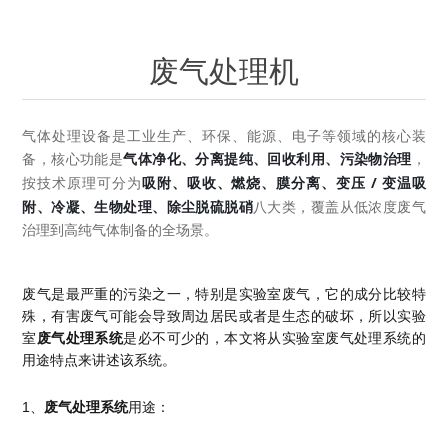
OCT 光源单元
椭偏仪（Ellipsometer）
Chemical Vapor Deposition (CVD) Equipment
光电直读光谱仪
Core optoelectronic devices
OCT干涉仪单元
废气处理机
Offline IV
湿法设备
GD-MS / ICP-MS
Light source for semiconductor equipment
Service Maintenance Calibration
OCT扫描系统
光能评价设备
立式炉管设备
X射线晶体定向仪
Holoeye空间光调制器
ECV spare parts
气体处理设备是工业生产、环保、能源、电子等领域的核心装
Other
气体净化、分离提纯、回收利用、污染物治理
备，核心功能是
，
TLM
离子注入设备
吸附、吸收、燃烧、膜分离、变压 / 变温吸
按技术原理可分为
硅片硅块厚度
Thin-Film Lithium Niobate
TLM配件
Plasma Local Scrubber
附、冷凝、生物处理、除尘脱硫脱硝
八大类，覆盖从低浓度废气
治理到高纯气体制备的全场景。
Others
快速热处理设备
X射线形貌仪
相位调制器
Sinton Instruments 配件
精密电子秤
外延设备
废气是最严重的污染之一，特别是实验室废气，它的成分比较特
标准样品（光伏）
Laser dust particle counter
殊，有害废气可能会导致周边居民或者是生态的破坏，所以实验
室
废气处理系统
是必不可少的，本文将从实验室废气处理系统的
用途特点来讲述该系统。
薄层电阻量测系统
1、
废气处理系统
用途：
Sun Simulator