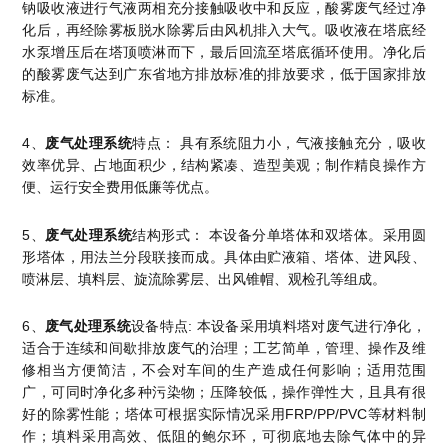
钠吸收液进行气液两相充分接触吸收中和反应，酸雾废气经过净
化后，再经除雾板脱水除雾后由风机排入大气。吸收液在塔底经
水泵增压后在塔顶喷淋而下，最后回流至塔底循环使用。净化后
的酸雾废气达到广东省地方排放标准的排放要求，低于国家排放
标准。
4、
废气处理系统
特点： 具有系统阻力小，气液接触充分，吸收
效率优异、占地面积少，结构紧凑、造型美观；制作精良操作方
便、运行安全费用低廉等优点。
5、
废气处理系统
结构形式： 本设备分单塔体和双塔体。采用圆
形塔体，用法兰分段联接而成。具体由贮液箱、塔体、进风段、
喷淋层、填料层、旋流除雾层、出风锥帽、观检孔等组成。
6、
废气处理系统
设备特点: 本设备采用填料塔对废气进行净化，
适合于连续和间歇排放废气的治理；工艺简单，管理、操作及维
修相当方便简洁，不会对车间的生产造成任何影响；适用范围
广，可同时净化多种污染物；压降较低，操作弹性大，且具有很
好的除雾性能；塔体可根据实际情况采用FRP/PP/PVC等材料制
作；填料采用高效、低阻的鲍尔环，可彻底地去除气体中的异