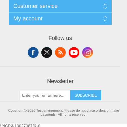
Sitemap
Customer service
Shipping & returns
Privacy notice
Search
My account
About us
News
Contact us
Blog
Wishlist
Recently viewed products
Apply for vendor account
Follow us
Compare products list
New products
Newsletter
SUBSCRIBE
Copyright © 2026 Test environment. Please do not place orders or make
payments.. All rights reserved.
沪ICP备13027087号-6