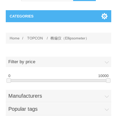
CATEGORIES
OCT（光学相干断层扫描）解决方案汇总
Home
/
TOPCON
/
椭偏仪（Ellipsometer）
BC Solar Cell Solution
OCT MZI干涉仪
OCT光源 扫频激光器
TOPCON
Filter by price
OCT 平衡探测器
Minority Carrier Lifetime Tester
0
Semiconductor Equipment
10000
OCT数据采集卡
电阻率测试仪
Plasma Etching Equipment
Ingot Inspection
Manufacturers
OCT（光学相干断层扫描）整机
透光率测试仪
Physical Vapor Deposition (PVD) Equipment
Perovskite Solar Cell
氧碳分析仪
Popular tags