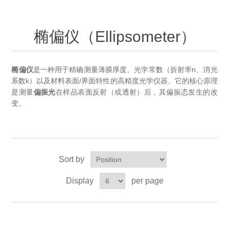
OCT 光源单元
椭偏仪（Ellipsometer）
Chemical Vapor Deposition (CVD) Equipment
光电直读光谱仪
Core optoelectronic devices
OCT干涉仪单元
椭偏仪（Ellipsometer）
Offline IV
湿法设备
GD-MS / ICP-MS
Light source for semiconductor equipment
Service Maintenance Calibration
OCT扫描系统
光能评价设备
立式炉管设备
X射线晶体定向仪
Holoeye空间光调制器
ECV spare parts
椭偏仪
是一种用于精确测量薄膜厚度、光学常数（折射率n、消光
Other
系数k）以及材料表面/界面特性的高精度光学仪器。它的核心原理
TLM
离子注入设备
是测量
偏振光
在样品表面反射（或透射）后，其偏振态发生的改
硅片硅块厚度
Thin-Film Lithium Niobate
TLM配件
Plasma Local Scrubber
变。
Others
快速热处理设备
X射线形貌仪
相位调制器
Sinton Instruments 配件
精密电子秤
外延设备
标准样品（光伏）
Laser dust particle counter
Sort by
Display
per page
薄层电阻量测系统
Sun Simulator