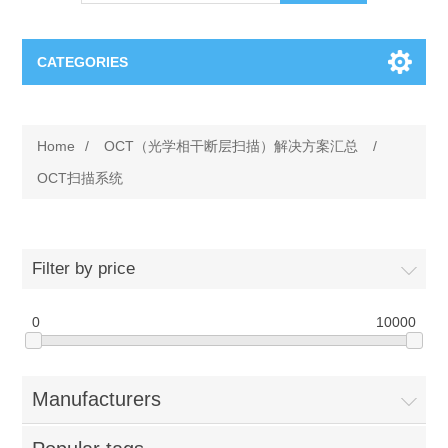
CATEGORIES
OCT（光学相干断层扫描）解决方案汇总
Home
/
OCT（光学相干断层扫描）解决方案汇总
/
BC Solar Cell Solution
OCT MZI干涉仪
OCT扫描系统
OCT光源 扫频激光器
TOPCON
Filter by price
OCT 平衡探测器
Minority Carrier Lifetime Tester
Semiconductor Equipment
0
10000
OCT数据采集卡
电阻率测试仪
Plasma Etching Equipment
Ingot Inspection
OCT（光学相干断层扫描）整机
Manufacturers
透光率测试仪
Physical Vapor Deposition (PVD) Equipment
Perovskite Solar Cell
氧碳分析仪