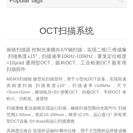
Popular tags
OCT 光源单元
椭偏仪（Ellipsometer）
Chemical Vapor Deposition (CVD) Equipment
光电直读光谱仪
Core optoelectronic devices
OCT干涉仪单元
Offline IV
湿法设备
GD-MS / ICP-MS
Light source for semiconductor equipment
Service Maintenance Calibration
OCT扫描系统
OCT扫描系统
光能评价设备
立式炉管设备
X射线晶体定向仪
Holoeye空间光调制器
ECV spare parts
Other
振镜扫描器
控制光束横向X/Y轴扫描，实现二维/三维成像
TLM
离子注入设备
硅片硅块厚度
Thin-Film Lithium Niobate
扫描角度±15°，扫描速率10kHz-100kHz，重复定位精度
TLM配件
Plasma Local Scrubber
<10μrad
通用型OCT、眼科OCT、工业检测OCT
最常用
Others
扫描部件
快速热处理设备
X射线形貌仪
相位调制器
Sinton Instruments 配件
精密电子秤
MEMS扫描镜
微型化扫描部件，用于小型化OCT设备，实现高速
高精度扫描
扫描角度±10°，扫描速率>100kHz，尺寸
外延设备
标准样品（光伏）
Laser dust particle counter
<5mm×5mm，驱动电压<5V
便携OCT、内窥OCT、手持OCT
体
积小、功耗低、速度快
薄层电阻量测系统
扫描透镜
配合振镜实现远心扫描，确保扫描范围内光斑均匀
扫描
范围1-50mm，焦距10-100mm，畸变<0.1%，远心度<1°
所有类
型OCT设备
分f-theta和远心扫描透镜
Sun Simulator
高精度位移台
实现样品轴向/横向位移，用于大范围样品拼接成像