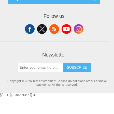
News
Contact us
Blog
Wishlist
Recently viewed products
Apply for vendor account
Follow us
Compare products list
New products
Newsletter
SUBSCRIBE
Copyright © 2026 Test environment. Please do not place orders or make
payments.. All rights reserved.
沪ICP备13027087号-6