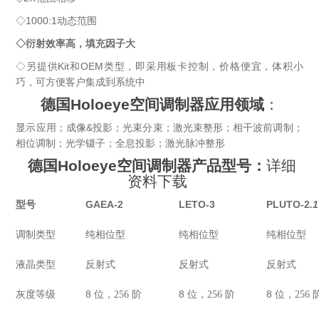
◇1000:1动态范围
◇衍射效率高，填充因子大
◇另提供Kit和OEM类型，即采用板卡控制，价格便宜，体积小
巧，可方便客户集成到系统中
德国
Holoeye
空间调制器应用领域
：
显示应用；成像&投影；光束分束；
激光
束整形；相干波前调制；
相位调制；光学镊子；全息投影；
激光
脉冲整形
德国
Holoeye
空间调制器产品型号：
详细
资料下载
型号
GAEA-2
LETO
-3
PLUTO
-2
.1
调制类型
纯相位型
纯相位型
纯相位型
液晶类型
反射式
反射式
反射式
灰度等级
8
阶
8
阶
8
位，
256
位，
256
位，
256