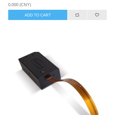
microdisplay with 4094 x 2400 pixel resolution and 3.74 µm
0.000 (CNY)
pixel pitch leading to an active area diagonal of 0.7”. The
GAEA-C is a plug & play phase modulator device and can
ADD TO CART
be addressed with phase functions via standard graphics
cards as an extended monitor device. 8 bit gray level
patterns (= 8 bit phase levels) can be addressed.
Addressing can be done using the supplied Pattern
Generator software, the SLM Slideshow Player software or
standard image viewer software. HOLOEYE also provides
an SLM Display Software Development Kit (SDK) which
provides APIs for different programming languages. The
very small pixel size of the GAEA-C SLM display enables
high diffraction angles.