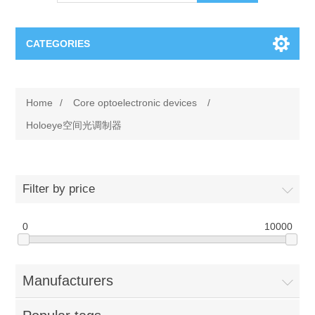
CATEGORIES
OCT（光学相干断层扫描）解决方案汇总
Home
/
Core optoelectronic devices
/
BC Solar Cell Solution
OCT MZI干涉仪
Holoeye空间光调制器
OCT光源 扫频激光器
TOPCON
Filter by price
OCT 平衡探测器
Minority Carrier Lifetime Tester
Semiconductor Equipment
0
10000
OCT数据采集卡
电阻率测试仪
Plasma Etching Equipment
Ingot Inspection
OCT（光学相干断层扫描）整机
Manufacturers
透光率测试仪
Physical Vapor Deposition (PVD) Equipment
Perovskite Solar Cell
氧碳分析仪