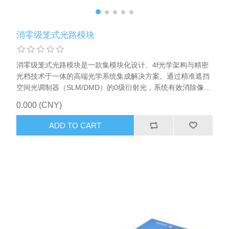
消零级笼式光路模块
消零级笼式光路模块是一款集模块化设计、4f光学架构与精密
光档技术于一体的高端光学系统集成解决方案。通过精准遮挡
空间光调制器（SLM/DMD）的0级衍射光，系统有效消除像场
中间暗外围亮的现象，大幅提升光强分布均匀性，实现高对比
0.000 (CNY)
度干涉条纹与清晰成像。产品采用标准化组件与即插即用设
计，支持多维扩展与快速光路搭建，广泛应用于为光场调控，
ADD TO CART
全息成像、生物传感、激光加工等领域，为科研与工业应用提
供稳定、高效的光学平台。