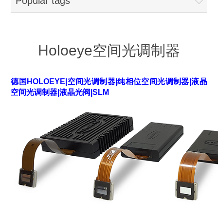
Popular tags
OCT 光源单元
椭偏仪（Ellipsometer）
Chemical Vapor Deposition (CVD) Equipment
光电直读光谱仪
Core optoelectronic devices
OCT干涉仪单元
Offline IV
湿法设备
GD-MS / ICP-MS
Light source for semiconductor equipment
Service Maintenance Calibration
Holoeye空间光调制器
OCT扫描系统
光能评价设备
立式炉管设备
X射线晶体定向仪
Holoeye空间光调制器
ECV spare parts
Other
德国HOLOEYE|
空间光调制器
|纯相位
空间光调制器
|液晶
TLM
离子注入设备
硅片硅块厚度
Thin-Film Lithium Niobate
空间光调制器
|液晶光阀|SLM
TLM配件
Plasma Local Scrubber
Others
快速热处理设备
X射线形貌仪
相位调制器
Sinton Instruments 配件
精密电子秤
外延设备
标准样品（光伏）
Laser dust particle counter
薄层电阻量测系统
Sun Simulator