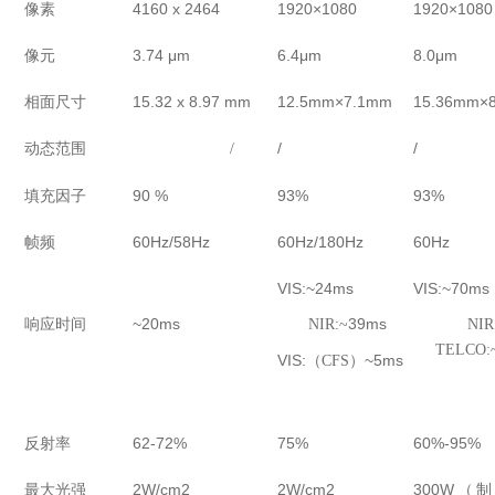
像素
4160 x 2464
1920×1080
1920×1080
像元
3.74 μm
6.4μm
8.0μm
相面尺寸
15.32 x 8.97 mm
12.5mm×7.1mm
15.36mm×
动态范围
/
/
/
填充因子
90 %
93%
93%
帧频
60Hz/58Hz
60Hz/180Hz
60Hz
VIS:~24ms
VIS:~70ms
响应时间
~20ms
39ms
NIR:~
NIR
TELCO:~
VIS:
~5ms
（
CFS）
反射率
62-72%
75%
60%-95%
最大光强
2W/cm2
2W/cm2
300W（