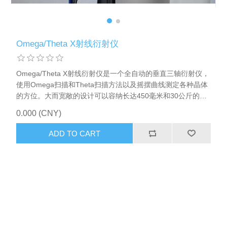
Omega/Theta X射线衍射仪
Omega/Theta X射线衍射仪是一个全自动的垂直三轴衍射仪，
使用Omega扫描和Theta扫描方法以及摇摆曲线测定各种晶体
的方位。大而宽敞的设计可以容纳长达450毫米和30公斤的重
量和样品架。 所有的测量都是自动化的，可以通过用户友好的
0.000 (CNY)
软件界面进行访问。利用Omega扫描，可以在晶体旋转(5秒)
中确定完整的晶格方向。Theta扫描更加灵活，但每次扫描只
ADD TO CART
产生一个方向分量。 可以非常精确地确定倾斜角度，使用
Theta扫描到0.001°。对于所有其他的晶体方向，精度取决于
垂直于表面的角差。 该系统是模块化的，并配备了许多不同的
扩展用于特殊目的，如形状或平面的确定，绘图和不同的样品
架。样品的倾斜度是通过光学测量来检测的，可以用来校正最
终的方