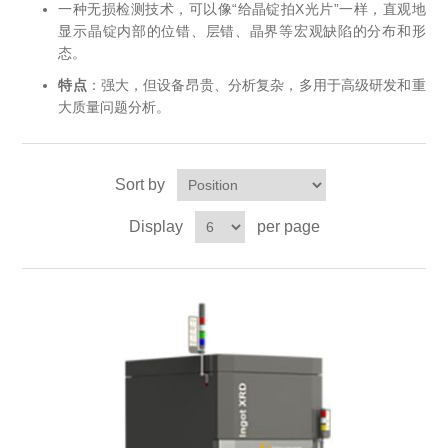
OCT 光源单元
椭偏仪（Ellipsometer）
一种无损检测技术，可以像“给晶锭拍X光片”一样，直观地
Chemical Vapor Deposition (CVD) Equipment
光电直读光谱仪
Core optoelectronic devices
显示晶锭内部的位错、层错、晶界等宏观缺陷的分布和形
态。
OCT干涉仪单元
Offline IV
湿法设备
GD-MS / ICP-MS
Light source for semiconductor equipment
Service Maintenance Calibration
特点
：强大，但设备昂贵、分析复杂，多用于高级研发和重
大质量问题分析。
OCT扫描系统
光能评价设备
立式炉管设备
X射线晶体定向仪
Holoeye空间光调制器
ECV spare parts
Other
TLM
离子注入设备
硅片硅块厚度
Sort by
Thin-Film Lithium Niobate
TLM配件
Plasma Local Scrubber
Display
per page
Others
快速热处理设备
X射线形貌仪
相位调制器
Sinton Instruments 配件
精密电子秤
外延设备
标准样品（光伏）
Laser dust particle counter
薄层电阻量测系统
Sun Simulator