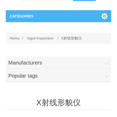
CATEGORIES
OCT（光学相干断层扫描）解决方案汇总
Home
/
Ingot Inspection
/
X射线形貌仪
BC Solar Cell Solution
OCT MZI干涉仪
OCT光源 扫频激光器
TOPCON
Manufacturers
OCT 平衡探测器
Popular tags
Minority Carrier Lifetime Tester
Semiconductor Equipment
OCT数据采集卡
电阻率测试仪
Plasma Etching Equipment
Ingot Inspection
X射线形貌仪
OCT（光学相干断层扫描）整机
透光率测试仪
Physical Vapor Deposition (PVD) Equipment
Perovskite Solar Cell
氧碳分析仪