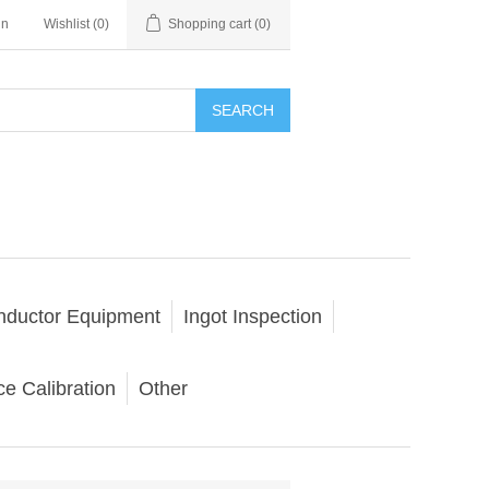
in
Wishlist
(0)
Shopping cart
(0)
SEARCH
nductor Equipment
Ingot Inspection
e Calibration
Other