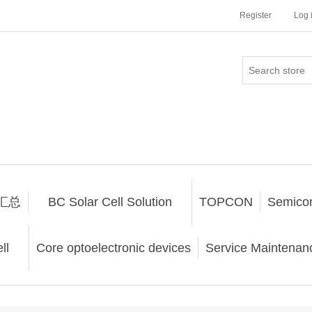
Register
Log 
汇总
BC Solar Cell Solution
TOPCON
Semico
ll
Core optoelectronic devices
Service Maintenanc