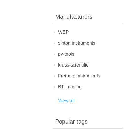
Manufacturers
WEP
sinton instruments
pv-tools
kruss-scientific
Freiberg Instruments
BT Imaging
View all
Popular tags