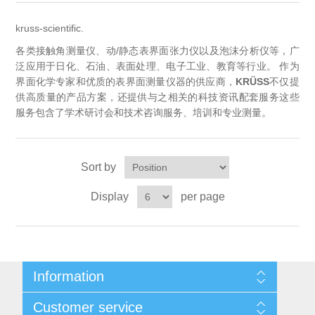
OCT 光源单元
椭偏仪（Ellipsometer）
Chemical Vapor Deposition (CVD) Equipment
光电直读光谱仪
Core optoelectronic devices
kruss-scientific.
OCT干涉仪单元
Offline IV
湿法设备
GD-MS / ICP-MS
各类接触角测量仪、动/静态表界面张力仪以及泡沫分析仪等，广
Light source for semiconductor equipment
Service Maintenance Calibration
泛应用于日化、石油、表面处理、电子工业、教育等行业。 作为
OCT扫描系统
界面化学专家和优质的表界面测量仪器的供应商，
KRÜSS
不仅提
光能评价设备
立式炉管设备
X射线晶体定向仪
Holoeye空间光调制器
ECV spare parts
Other
供高质量的产品方案，还提供与之相关的科技资讯配套服务这些
服务包含了学术研讨会和技术咨询服务、培训和专业测量。
TLM
离子注入设备
硅片硅块厚度
Thin-Film Lithium Niobate
TLM配件
Plasma Local Scrubber
Others
快速热处理设备
Sort by
X射线形貌仪
相位调制器
Sinton Instruments 配件
精密电子秤
Display
per page
外延设备
标准样品（光伏）
Laser dust particle counter
薄层电阻量测系统
Information
Sun Simulator
Sitemap
Customer service
Shipping & returns