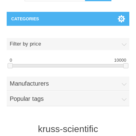
CATEGORIES
OCT（光学相干断层扫描）解决方案汇总
Filter by price
BC Solar Cell Solution
OCT MZI干涉仪
0
10000
OCT光源 扫频激光器
TOPCON
Manufacturers
OCT 平衡探测器
Minority Carrier Lifetime Tester
Semiconductor Equipment
Popular tags
OCT数据采集卡
电阻率测试仪
Plasma Etching Equipment
Ingot Inspection
OCT（光学相干断层扫描）整机
透光率测试仪
Physical Vapor Deposition (PVD) Equipment
Perovskite Solar Cell
氧碳分析仪
kruss-scientific