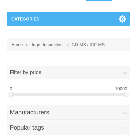
CATEGORIES
OCT（光学相干断层扫描）解决方案汇总
Home
/
Ingot Inspection
/
GD-MS / ICP-MS
BC Solar Cell Solution
OCT MZI干涉仪
OCT光源 扫频激光器
TOPCON
Filter by price
OCT 平衡探测器
Minority Carrier Lifetime Tester
0
Semiconductor Equipment
10000
OCT数据采集卡
电阻率测试仪
Plasma Etching Equipment
Ingot Inspection
Manufacturers
OCT（光学相干断层扫描）整机
透光率测试仪
Physical Vapor Deposition (PVD) Equipment
Perovskite Solar Cell
氧碳分析仪
Popular tags