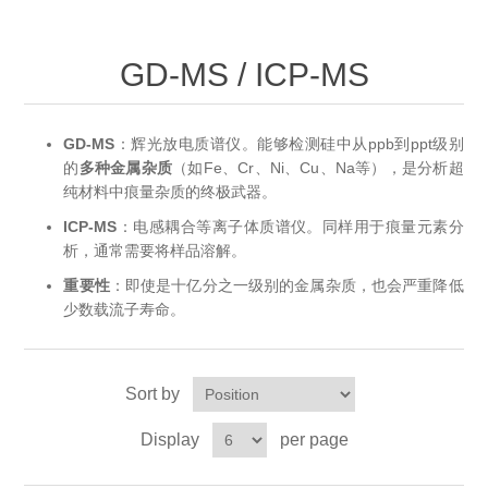
OCT 光源单元
椭偏仪（Ellipsometer）
Chemical Vapor Deposition (CVD) Equipment
光电直读光谱仪
Core optoelectronic devices
OCT干涉仪单元
GD-MS / ICP-MS
Offline IV
湿法设备
GD-MS / ICP-MS
Light source for semiconductor equipment
Service Maintenance Calibration
OCT扫描系统
光能评价设备
立式炉管设备
X射线晶体定向仪
Holoeye空间光调制器
GD-MS
：辉光放电质谱仪。能够检测硅中从ppb到ppt级别
ECV spare parts
Other
的
多种金属杂质
（如Fe、Cr、Ni、Cu、Na等），是分析超
TLM
纯材料中痕量杂质的终极武器。
离子注入设备
硅片硅块厚度
Thin-Film Lithium Niobate
TLM配件
Plasma Local Scrubber
ICP-MS
：电感耦合等离子体质谱仪。同样用于痕量元素分
析，通常需要将样品溶解。
Others
快速热处理设备
X射线形貌仪
相位调制器
Sinton Instruments 配件
精密电子秤
重要性
：即使是十亿分之一级别的金属杂质，也会严重降低
少数载流子寿命。
外延设备
标准样品（光伏）
Laser dust particle counter
Sort by
薄层电阻量测系统
Display
per page
Sun Simulator