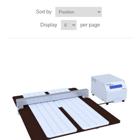
X射线类
Sort by
Display
per page
Customer Partner