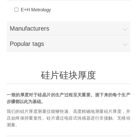
OCT 光源单元
椭偏仪（Ellipsometer）
Chemical Vapor Deposition (CVD) Equipment
光电直读光谱仪
Core optoelectronic devices
E+H Metrology
OCT干涉仪单元
Offline IV
湿法设备
GD-MS / ICP-MS
Light source for semiconductor equipment
Service Maintenance Calibration
Manufacturers
OCT扫描系统
光能评价设备
立式炉管设备
X射线晶体定向仪
Holoeye空间光调制器
ECV spare parts
Other
Popular tags
TLM
离子注入设备
硅片硅块厚度
Thin-Film Lithium Niobate
TLM配件
Plasma Local Scrubber
Others
快速热处理设备
硅片硅块厚度
X射线形貌仪
相位调制器
Sinton Instruments 配件
精密电子秤
外延设备
标准样品（光伏）
Laser dust particle counter
一致的厚度对于硅晶片的生产过程至关重要。接下来的每个生产
步骤都以此为基础。
我们的硅片厚度测量仪能够快速、高度精确地测量硅片厚度，并
薄层电阻量测系统
且始终保持重复性。硅片通过电容式传感器进行非接触、无移动
测量。
Sun Simulator