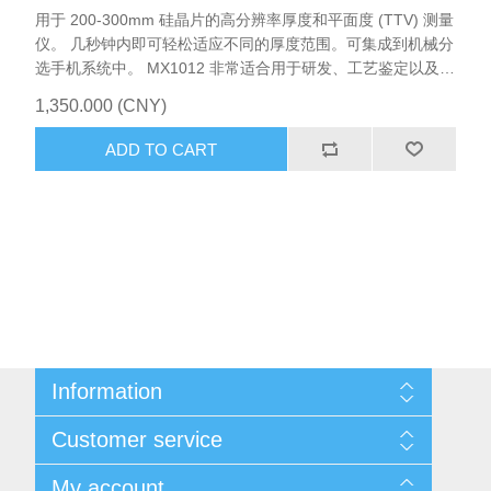
用于 200-300mm 硅晶片的高分辨率厚度和平面度 (TTV) 测量
仪。 几秒钟内即可轻松适应不同的厚度范围。可集成到机械分
选⼿机系统中。 MX1012 非常适合用于研发、工艺鉴定以及厚
度和平面度 (TTV) 的工艺控制，尤其是研磨和研磨后的厚度和
1,350.000 (CNY)
平面度 (TTV)。一对电容式传感器对每个晶片上的四个径向轮
廓（45 度）进行采样，这些轮廓由数百个局部厚度 值组成。
ADD TO CART
如果您的应用需要，可以简单地增加四个标准扫描，以达到更
高的测量覆盖率。配有功能强大的MX-NT 操作软件。
Information
Sitemap
Customer service
Shipping & returns
Privacy notice
Search
My account