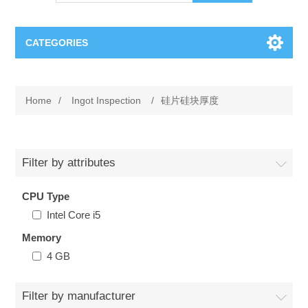
CATEGORIES
OCT（光学相干断层扫描）解决方案汇总
Home
/
Ingot Inspection
/
硅片硅块厚度
BC Solar Cell Solution
OCT MZI干涉仪
OCT光源 扫频激光器
TOPCON
Filter by attributes
OCT 平衡探测器
CPU Type
Minority Carrier Lifetime Tester
Semiconductor Equipment
Intel Core i5
OCT数据采集卡
电阻率测试仪
Memory
Plasma Etching Equipment
Ingot Inspection
4 GB
OCT（光学相干断层扫描）整机
透光率测试仪
Physical Vapor Deposition (PVD) Equipment
Perovskite Solar Cell
氧碳分析仪
Filter by manufacturer