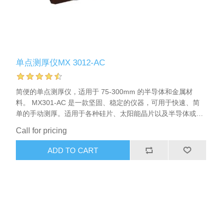
单点测厚仪MX 3012-AC
简便的单点测厚仪，适用于 75-300mm 的半导体和金属材
料。 MX301-AC 是一款坚固、稳定的仪器，可用于快速、简
单的手动测厚。适用于各种硅片、太阳能晶片以及半导体或金
属材料。完全自校准，无需测量块或基准晶片。内置 5 位数显
Call for pricing
示屏。可独立工作，也可通过串行接口与 PC 连接，从而收集
多个测量数据，计算单个晶片或整批晶片的平面度（TTV）、
ADD TO CART
平均值或标准偏差。