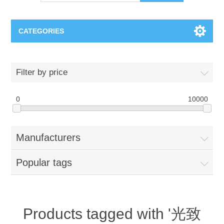
CATEGORIES
OCT（光学相干断层扫描）解决方案汇总
Filter by price
BC Solar Cell Solution
OCT MZI干涉仪
0
10000
OCT光源 扫频激光器
TOPCON
Manufacturers
OCT 平衡探测器
Minority Carrier Lifetime Tester
Semiconductor Equipment
Popular tags
OCT数据采集卡
电阻率测试仪
Plasma Etching Equipment
Ingot Inspection
OCT（光学相干断层扫描）整机
透光率测试仪
Physical Vapor Deposition (PVD) Equipment
Perovskite Solar Cell
氧碳分析仪
Products tagged with '光致