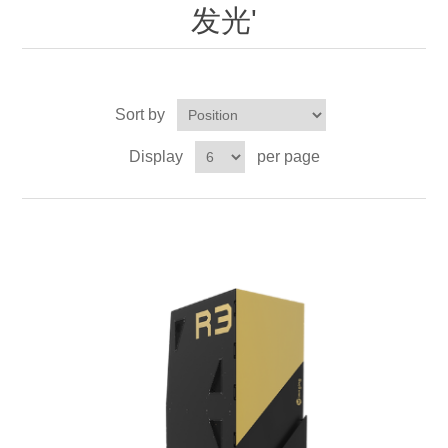
OCT 光源单元
椭偏仪（Ellipsometer）
Chemical Vapor Deposition (CVD) Equipment
发光'
光电直读光谱仪
Core optoelectronic devices
OCT干涉仪单元
Offline IV
湿法设备
GD-MS / ICP-MS
Light source for semiconductor equipment
Service Maintenance Calibration
Sort by
OCT扫描系统
光能评价设备
立式炉管设备
X射线晶体定向仪
Holoeye空间光调制器
ECV spare parts
Other
Display
per page
TLM
离子注入设备
硅片硅块厚度
Thin-Film Lithium Niobate
TLM配件
Plasma Local Scrubber
Others
快速热处理设备
X射线形貌仪
相位调制器
Sinton Instruments 配件
精密电子秤
外延设备
标准样品（光伏）
Laser dust particle counter
薄层电阻量测系统
Sun Simulator