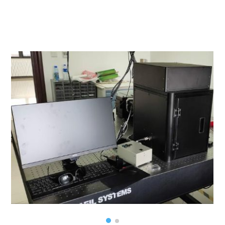
寿命成像、深度的图像处理算法自动得出的硅片和硅碇缺陷参
数、Suns-Voc曲线、暗场及光场IV测试，加上LIS-R系列软件
更新包的一系列新的分析方法。 LIS-R2-Plus 光伏实验室和质
量控制方面的全能型研发设备 LIS-R2-Plus得益于BT Imaging
的大量开发工作，降低了原有LIS-R2实验室设备的成本。现在
我们通过降低新的LIS-R2设备售价的方式，将福利回馈给客
户。全新的LIS-R2-Plus是领先的综合性PL实验室测量设备，
可测硅块、硅片和电池。它也适用于电池生产线中的抽样检
查，帮助实现快速的每条工艺产线上的反馈和调试。由BT
Imaging大量专利支持。 iLS-W3 产线硅片检测 iLS-W3是拥有
全新设计的软硬件的终极硅片电学质量检测模块，是用于硅片
和电池产线的检测系统。该设备融合了BT Imaging的专利PL
成像技术，测片速度高达5400片每小时。有众多光致发光专利
和市场领先的算法的在线PL检测机台。典型使用案例包括硅片
拒收、通过电池效率预测进行硅片质量分选、硅片和电池
R&D，及产线工艺改进以及调试。 iLS-C3 产线电池缺陷检测
iLS-C3是针对产线电池最新推出的连续性PL成像检测模块，是
比EL成像检测更快且不接触检测样品的方式。利用自动成像算
法，iLS-C3可以在生产过程中找到一片电池的所有缺陷并选择
拒收。该模块的配置可以针对过程片PL检测。 LIS-B3 产线硅