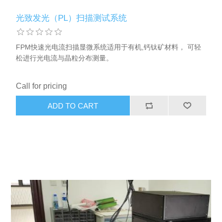
块与晶棒检测 LIS-B3是BT Imaging的最新硅块和晶棒产线的
检测设备，通过报告此类样品的体寿命来确保后续生产的硅片
光致发光（PL）扫描测试系统
可作为高效电池的材料。该设备质量控制和工艺改进的帮手。
LIS-B3的设计是与领先的硅块和硅碇生产商缜密磋商的结果。
硅块和硅碇由人工或者机械装载。测量速率能够满足100%产
FPM快速光电流扫描显微系统适用于有机,钙钛矿材料， 可轻
品检测。 它可以轻松适配多数电池设计和分选设备
松进行光电流与晶粒分布测量。
Call for pricing
ADD TO CART