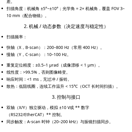
差。
扫描角度
：机械角
±5°~±10°
；光学角 = 2× 机械角，覆盖 FOV
3–
X射线类
10 mm
（配合物镜）。
Customer Partner
2. 机械 / 动态参数（决定速度与稳定性）
扫描频率
：
快轴（X，B-scan）：
200–800 Hz
（常用 400 Hz）。
慢轴（Y，C-scan）：
10–100 Hz
。
重复定位精度
：
±0.5–1 μrad
（成像漂移 < 1 μm）。
线性度
：
>99.5%
，否则图像畸变。
响应时间
：
<1 ms
，无过冲 / 振铃。
散热
：低阻线圈，连续工作温升 < 15℃（OCT 长时间扫描）。
3. 控制与接口
双轴（X/Y）独立驱动，
模拟 ±10 V
或 ** 数字
（RS232/EtherCAT）** 控制。
同步触发：A-scan 时钟（20–200 kHz）与振镜扫描同步。