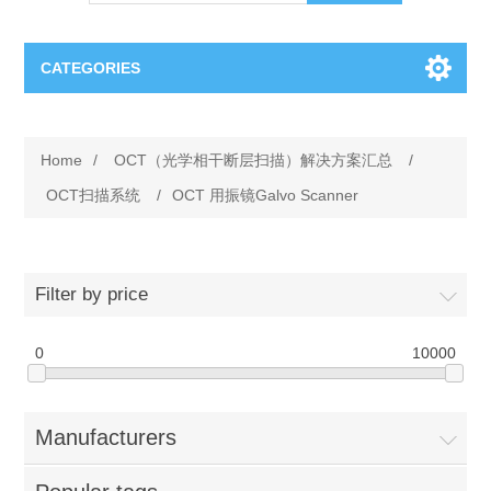
CATEGORIES
OCT（光学相干断层扫描）解决方案汇总
Home
/
OCT（光学相干断层扫描）解决方案汇总
/
BC Solar Cell Solution
OCT MZI干涉仪
OCT扫描系统
/
OCT 用振镜Galvo Scanner
OCT光源 扫频激光器
TOPCON
Filter by price
OCT 平衡探测器
Minority Carrier Lifetime Tester
Semiconductor Equipment
0
10000
OCT数据采集卡
电阻率测试仪
Plasma Etching Equipment
Ingot Inspection
OCT（光学相干断层扫描）整机
Manufacturers
透光率测试仪
Physical Vapor Deposition (PVD) Equipment
Perovskite Solar Cell
氧碳分析仪