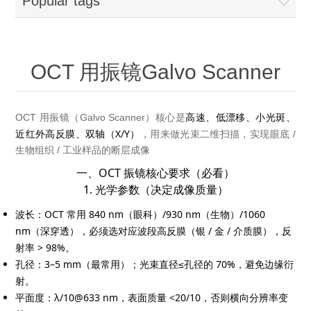
Popular tags
OCT 光源单元
椭偏仪（Ellipsometer）
Chemical Vapor Deposition (CVD) Equipment
光电直读光谱仪
Core optoelectronic devices
OCT干涉仪单元
Offline IV
湿法设备
GD-MS / ICP-MS
Light source for semiconductor equipment
Service Maintenance Calibration
OCT 用振镜Galvo Scanner
OCT扫描系统
光能评价设备
立式炉管设备
X射线晶体定向仪
Holoeye空间光调制器
ECV spare parts
Other
高速、低漂移、小光斑、
OCT 用振镜（Galvo Scanner）核心是
TLM
离子注入设备
硅片硅块厚度
Thin-Film Lithium Niobate
近红外高反膜、双轴（X/Y）
TLM配件
，用来做光束二维扫描，实现眼底 /
Plasma Local Scrubber
生物组织 / 工业样品的断层成像
Others
快速热处理设备
X射线形貌仪
相位调制器
一、OCT 振镜核心要求（必看）
Sinton Instruments 配件
精密电子秤
1. 光学参数（决定成像质量）
外延设备
标准样品（光伏）
波长
：OCT 常用
840 nm（眼科）/930 nm（生物）/1060
Laser dust particle counter
nm（深穿透）
，必须选
对应波段高反膜（银 / 金 / 介质膜）
，反
射率 > 98%。
薄层电阻量测系统
孔径
：
3–5 mm（最常用）
；光束直径≤孔径的 70%，避免边缘衍
射。
Sun Simulator
平面度
：λ/10@633 nm，表面质量
<20/10
，否则横向分辨率变