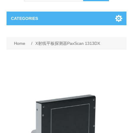
CATEGORIES
OCT（光学相干断层扫描）解决方案汇总
Home
/
X射线平板探测器PaxScan 1313DX
BC Solar Cell Solution
OCT MZI干涉仪
OCT光源 扫频激光器
TOPCON
OCT 平衡探测器
Minority Carrier Lifetime Tester
Semiconductor Equipment
OCT数据采集卡
电阻率测试仪
Plasma Etching Equipment
Ingot Inspection
OCT（光学相干断层扫描）整机
透光率测试仪
Physical Vapor Deposition (PVD) Equipment
Perovskite Solar Cell
氧碳分析仪