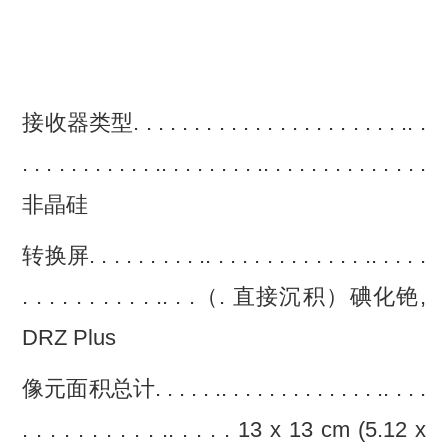
接收器类型. . . . . . . . . . . . . . . . . . . . . . .. .
. . . . . . . . . . . .. . . . . . . . .. . . . . . . . . . . . . .
非晶硅
转换屏. . . . . . . . . .. . . . . . . . . . . . . .. . . . .
. . . . . . . . . . .. . .（. 直接沉积）碘化铯,
DRZ Plus
像元面积总计. . . . . .. . . . . . . . . . . . . .. . . .
. . . . . . . . . . .. . . . . 13 x 13 cm (5.12 x