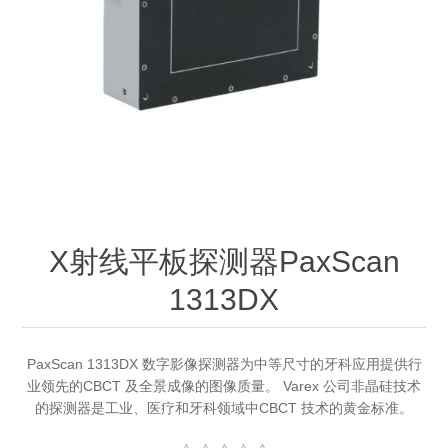
OCT 光源单元
椭偏仪（Ellipsometer）
Chemical Vapor Deposition (CVD) Equipment
光电直读光谱仪
Core optoelectronic devices
OCT干涉仪单元
Offline IV
湿法设备
GD-MS / ICP-MS
Light source for semiconductor equipment
Service Maintenance Calibration
OCT扫描系统
光能评价设备
立式炉管设备
X射线晶体定向仪
Holoeye空间光调制器
ECV spare parts
Other
TLM
离子注入设备
硅片硅块厚度
Thin-Film Lithium Niobate
TLM配件
Plasma Local Scrubber
Others
快速热处理设备
X射线形貌仪
相位调制器
Sinton Instruments 配件
精密电子秤
X射线平板探测器PaxScan
1313DX
外延设备
标准样品（光伏）
Laser dust particle counter
薄层电阻量测系统
PaxScan 1313DX 数字影像探测器为中等尺寸的牙科应用提供行
业领先的CBCT 及全景成像的图像质量。 Varex 公司非晶硅技术
的探测器是工业、医疗和牙科领域中CBCT 技术的黄金标准。
Sun Simulator