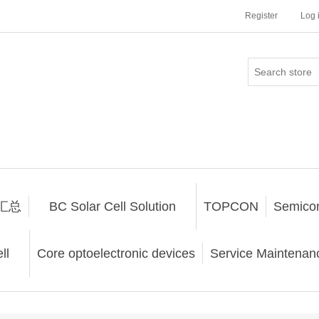
Register
Log 
汇总
BC Solar Cell Solution
TOPCON
Semico
ll
Core optoelectronic devices
Service Maintenanc