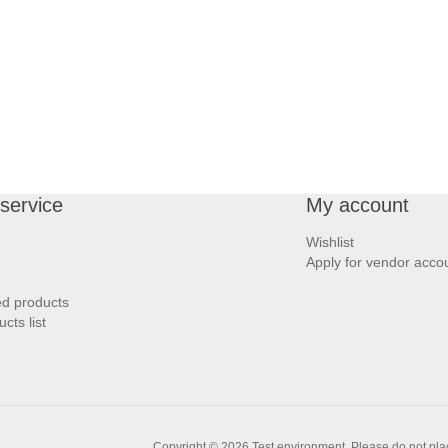
service
My account
Wishlist
Apply for vendor acco
ed products
ts list
Copyright © 2026 Test environment. Please do not plac