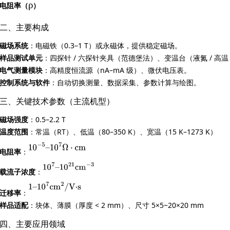
ρ
电阻率（
）
二、主要构成
磁场系统
：电磁铁（0.3–1 T）或永磁体，提供稳定磁场。
样品测试单元
：四探针 / 六探针夹具（范德堡法）、变温台（液氮 / 高温，80
电气测量模块
：高精度恒流源（nA–mA 级）、微伏电压表。
控制系统与软件
：自动切换测量、数据采集、参数计算与绘图。
三、关键技术参数（主流机型）
磁场强度
：0.5–2.2 T
温度范围
：常温（RT）、低温（80–350 K）、宽温（15 K–1273 K）
电阻率
：
载流子浓度
：
迁移率
：
样品适配
：块体、薄膜（厚度 < 2 mm）、尺寸 5×5~20×20 mm
四、主要应用领域