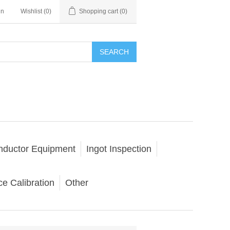
in
Wishlist
(0)
Shopping cart
(0)
SEARCH
nductor Equipment
Ingot Inspection
e Calibration
Other