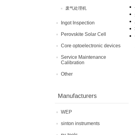
废气处理机
Ingot Inspection
Perovskite Solar Cell
Core optoelectronic devices
Service Maintenance
Calibration
Other
Manufacturers
WEP
sinton instruments
pv-tools