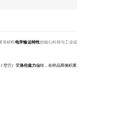
电学输运特性
膜等材料
的核心科研与工业设
/ 空穴）受
洛伦兹力
偏转，在样品两侧积累