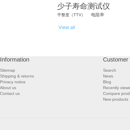
少子寿命测试仪
电阻率
平整度（TTV）
View all
Information
Customer 
Sitemap
Search
Shipping & returns
News
Privacy notice
Blog
About us
Recently view
Contact us
Compare produc
New products