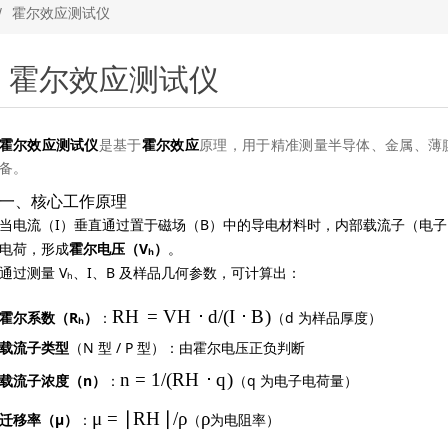
/
霍尔效应测试仪
霍尔效应测试仪
霍尔效应测试仪
霍尔效应
是基于
原理，用于精准测量半导体、金属、薄
备。
一、核心工作原理
当电流（I）垂直通过置于磁场（B）中的导电材料时，内部载流子（电子 
电荷，形成
霍尔电压（Vₕ）
。
通过测量 Vₕ、I、B 及样品几何参数，可计算出：
R
H
=
V
H
⋅
d
/
(
I
⋅
B
)
霍尔系数（Rₕ）
：
（d 为样品厚度）
载流子类型
（N 型 / P 型）：由霍尔电压正负判断
n
=
1/
(
R
H
⋅
q
)
载流子浓度（n）
：
（q 为电子电荷量）
μ
=
∣
R
H
∣/
ρ
ρ
迁移率（μ）
：
（
为电阻率）