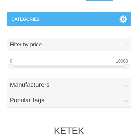
CATEGORIES
OCT（光学相干断层扫描）解决方案汇总
Filter by price
BC Solar Cell Solution
OCT MZI干涉仪
0
10000
OCT光源 扫频激光器
TOPCON
Manufacturers
OCT 平衡探测器
Minority Carrier Lifetime Tester
Semiconductor Equipment
Popular tags
OCT数据采集卡
电阻率测试仪
Plasma Etching Equipment
Ingot Inspection
OCT（光学相干断层扫描）整机
透光率测试仪
Physical Vapor Deposition (PVD) Equipment
Perovskite Solar Cell
氧碳分析仪
KETEK