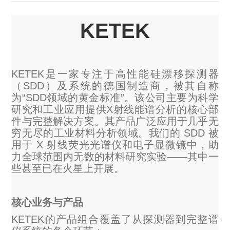
OCT 光源单元
椭偏仪（Ellipsometer）
Chemical Vapor Deposition (CVD) Equipment
光电直读光谱仪
Core optoelectronic devices
KETEK
OCT干涉仪单元
Offline IV
湿法设备
GD-MS / ICP-MS
Light source for semiconductor equipment
Service Maintenance Calibration
OCT扫描系统
光能评价设备
立式炉管设备
X射线晶体定向仪
Holoeye空间光调制器
ECV spare parts
Other
KETEK是一家专注于高性能硅漂移探测器
（SDD）及系统的德国制造商，被其自称
TLM
离子注入设备
硅片硅块厚度
为“SDD领域的黄金标准”。该公司主要为科学
Thin-Film Lithium Niobate
TLM配件
Plasma Local Scrubber
研究和工业应用提供X射线能谱分析的核心部
Others
件与完整解决方案。其产品广泛应用于几乎无
快速热处理设备
X射线形貌仪
相位调制器
Sinton Instruments 配件
精密电子秤
穷无尽的工业材料分析领域。我们的 SDD 被
用于 X 射线荧光光谱仪和电子显微镜中，助
外延设备
力全球范围内无数的材料研究实验——其中一
标准样品（光伏）
Laser dust particle counter
些甚至已在火星上开展。
薄层电阻量测系统
核心业务与产品
Sun Simulator
KETEK的产品组合覆盖了从探测器到完整谱