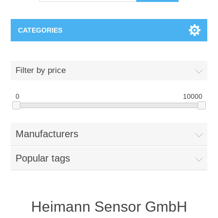
CATEGORIES
OCT（光学相干断层扫描）解决方案汇总
Filter by price
BC Solar Cell Solution
OCT MZI干涉仪
0
10000
OCT光源 扫频激光器
TOPCON
Manufacturers
OCT 平衡探测器
Minority Carrier Lifetime Tester
Semiconductor Equipment
Popular tags
OCT数据采集卡
电阻率测试仪
Plasma Etching Equipment
Ingot Inspection
OCT（光学相干断层扫描）整机
透光率测试仪
Physical Vapor Deposition (PVD) Equipment
Perovskite Solar Cell
氧碳分析仪
Heimann Sensor GmbH