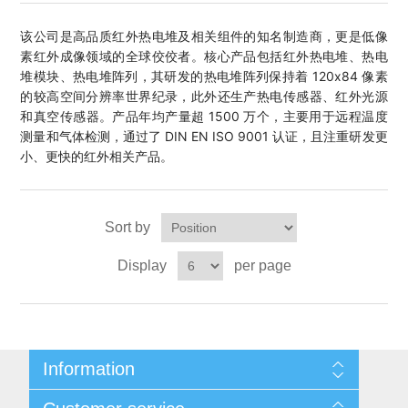
OCT 光源单元
椭偏仪（Ellipsometer）
Chemical Vapor Deposition (CVD) Equipment
光电直读光谱仪
Core optoelectronic devices
该公司是高品质红外热电堆及相关组件的知名制造商，更是低像
OCT干涉仪单元
素红外成像领域的全球佼佼者。核心产品包括红外热电堆、热电
Offline IV
湿法设备
GD-MS / ICP-MS
Light source for semiconductor equipment
Service Maintenance Calibration
堆模块、热电堆阵列，其研发的热电堆阵列保持着 120x84 像素
的较高空间分辨率世界纪录，此外还生产热电传感器、红外光源
OCT扫描系统
光能评价设备
立式炉管设备
和真空传感器。产品年均产量超 1500 万个，主要用于远程温度
X射线晶体定向仪
Holoeye空间光调制器
ECV spare parts
Other
测量和气体检测，通过了 DIN EN ISO 9001 认证，且注重研发更
小、更快的红外相关产品。
TLM
离子注入设备
硅片硅块厚度
Thin-Film Lithium Niobate
TLM配件
Plasma Local Scrubber
Others
快速热处理设备
X射线形貌仪
相位调制器
Sinton Instruments 配件
Sort by
精密电子秤
Display
per page
外延设备
标准样品（光伏）
Laser dust particle counter
薄层电阻量测系统
Information
Sun Simulator
Sitemap