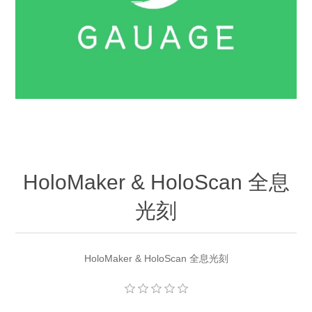
OCT 光源单元
椭偏仪（Ellipsometer）
Chemical Vapor Deposition (CVD) Equipment
光电直读光谱仪
Core optoelectronic devices
OCT干涉仪单元
Offline IV
湿法设备
GD-MS / ICP-MS
Light source for semiconductor equipment
Service Maintenance Calibration
OCT扫描系统
光能评价设备
立式炉管设备
X射线晶体定向仪
Holoeye空间光调制器
ECV spare parts
Other
TLM
离子注入设备
硅片硅块厚度
Thin-Film Lithium Niobate
TLM配件
Plasma Local Scrubber
Others
快速热处理设备
X射线形貌仪
相位调制器
Sinton Instruments 配件
精密电子秤
HoloMaker & HoloScan 全息
外延设备
光刻
标准样品（光伏）
Laser dust particle counter
薄层电阻量测系统
HoloMaker & HoloScan 全息光刻
Sun Simulator