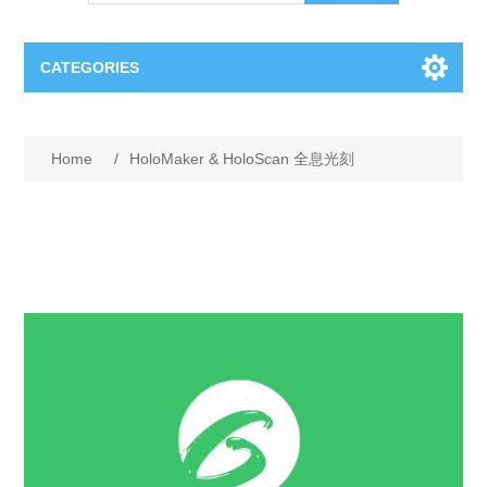
CATEGORIES
OCT（光学相干断层扫描）解决方案汇总
Home
/
HoloMaker & HoloScan 全息光刻
BC Solar Cell Solution
OCT MZI干涉仪
OCT光源 扫频激光器
TOPCON
OCT 平衡探测器
Minority Carrier Lifetime Tester
Semiconductor Equipment
OCT数据采集卡
电阻率测试仪
Plasma Etching Equipment
Ingot Inspection
OCT（光学相干断层扫描）整机
透光率测试仪
Physical Vapor Deposition (PVD) Equipment
Perovskite Solar Cell
氧碳分析仪