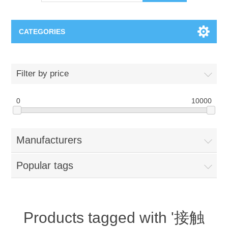
CATEGORIES
OCT（光学相干断层扫描）解决方案汇总
Filter by price
BC Solar Cell Solution
OCT MZI干涉仪
0
10000
OCT光源 扫频激光器
TOPCON
Manufacturers
OCT 平衡探测器
Minority Carrier Lifetime Tester
Semiconductor Equipment
Popular tags
OCT数据采集卡
电阻率测试仪
Plasma Etching Equipment
Ingot Inspection
OCT（光学相干断层扫描）整机
透光率测试仪
Physical Vapor Deposition (PVD) Equipment
Perovskite Solar Cell
氧碳分析仪
Products tagged with '接触