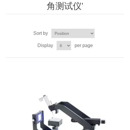
OCT 光源单元
椭偏仪（Ellipsometer）
Chemical Vapor Deposition (CVD) Equipment
角测试仪'
光电直读光谱仪
Core optoelectronic devices
OCT干涉仪单元
Offline IV
湿法设备
GD-MS / ICP-MS
Light source for semiconductor equipment
Service Maintenance Calibration
Sort by
OCT扫描系统
光能评价设备
立式炉管设备
X射线晶体定向仪
Holoeye空间光调制器
ECV spare parts
Other
Display
per page
TLM
离子注入设备
硅片硅块厚度
Thin-Film Lithium Niobate
TLM配件
Plasma Local Scrubber
Others
快速热处理设备
X射线形貌仪
相位调制器
Sinton Instruments 配件
精密电子秤
外延设备
标准样品（光伏）
Laser dust particle counter
薄层电阻量测系统
Sun Simulator