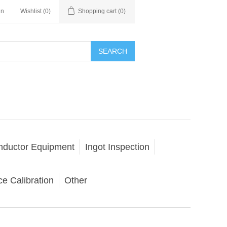
in
Wishlist
(0)
Shopping cart
(0)
SEARCH
nductor Equipment
Ingot Inspection
e Calibration
Other