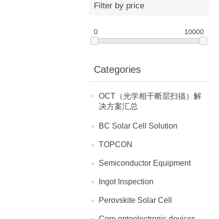
Filter by price
0
10000
Categories
OCT（光学相干断层扫描）解
决方案汇总
BC Solar Cell Solution
TOPCON
Semiconductor Equipment
Ingot Inspection
Perovskite Solar Cell
Core optoelectronic devices