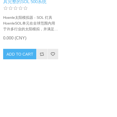
具完整的SOL 500系统
Hoenle太阳模拟器 - SOL 灯具
HoenleSOL单元在全球范围内用
于许多行业的太阳模拟，并满足例
如符合IEC 60904-9的固定式太阳
0.000 (CNY)
模拟器的要求。 在生物技术方
面，Colipa 标准和 OECD 432 体
外 3T3 NRU 光毒性测试明确规定
ADD TO CART
了使用 Hönle SOL 单元。 提供 3
种功率分类：SOL 500、SOL
1200、SOL 2000 可集成在气候
室中 辐射光谱与自然阳光相似 辐
射强度取决于距离 无臭氧灯泡，
使用寿命长 轻松更换灯泡