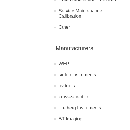
Service Maintenance
Calibration
Other
Manufacturers
WEP
sinton instruments
pv-tools
kruss-scientific
Freiberg Instruments
BT Imaging