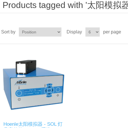
Products tagged with '太阳模拟器
Sort by
Display
per page
Hoenle太阳模拟器 - SOL 灯