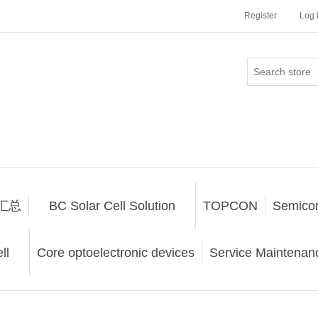
Register
Log 
汇总
BC Solar Cell Solution
TOPCON
Semico
ll
Core optoelectronic devices
Service Maintenanc