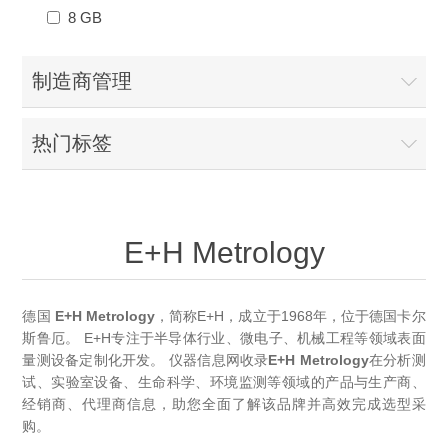
OCT 光源单元
椭偏仪（Ellipsometer）
化学气相沉积设备
8 GB
光电直读光谱仪
光电类核心器件
OCT干涉仪单元
离线 IV 测试仪
湿法设备
GD-MS / ICP-MS
半导体设备用光源
制造商管理
耗材售后/维修/校准
OCT扫描系统
光能评价设备
立式炉管设备
X射线晶体定向仪
Holoeye空间光调制器
ECV配件
其他
热门标签
TLM
离子注入设备
硅片硅块厚度
薄膜铌酸锂
TLM配件
等离子体局部废气处理设备
Others
快速热处理设备
X射线形貌仪
E+H Metrology
相位调制器
Sinton Instruments 配件
精密电子秤
外延设备
标准样品（光伏）
激光尘埃粒子计数器
德国
E+H
Metrology
，简称E+H，成立于1968年，位于德国卡尔
斯鲁厄。
E+H专注于半导体行业、微电子、机械工程等领域表面
量测设备定制化开发。
仪器信息网收录
E+H
Metrology
在分析测
薄层电阻量测系统
试、实验室设备、生命科学、环境监测等领域的产品与生产商、
经销商、代理商信息，助您全面了解该品牌并高效完成选型采
太阳模拟器
购。