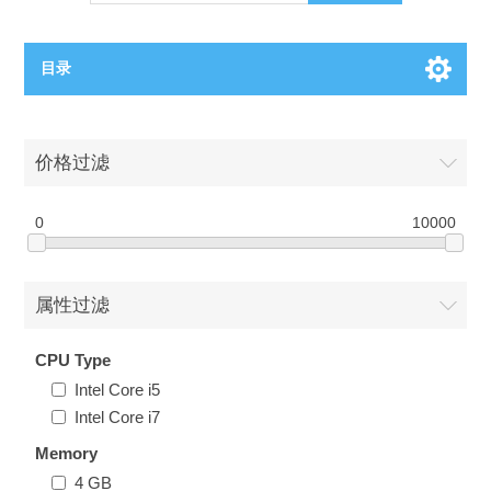
目录
OCT（光学相干断层扫描）解决方案汇总
价格过滤
BC电池解决方案
OCT MZI干涉仪
0
10000
OCT光源 扫频激光器
TOPCON电池片研发解决方案
属性过滤
OCT 平衡探测器
少子寿命测试仪
半导体装备
CPU Type
OCT数据采集卡
电阻率测试仪
等离子刻蚀设备
晶锭检测质量控制
Intel Core i5
Intel Core i7
OCT（光学相干断层扫描）整机
透光率测试仪
物理气相沉积设备
钙钛矿太阳能电池
氧碳分析仪
Memory
4 GB