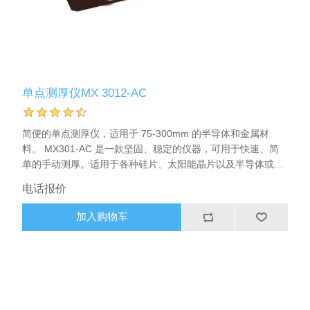
单点测厚仪MX 3012-AC
简便的单点测厚仪，适用于 75-300mm 的半导体和金属材
料。 MX301-AC 是一款坚固、稳定的仪器，可用于快速、简
单的手动测厚。适用于各种硅片、太阳能晶片以及半导体或金
属材料。完全自校准，无需测量块或基准晶片。内置 5 位数显
电话报价
示屏。可独立工作，也可通过串行接口与 PC 连接，从而收集
多个测量数据，计算单个晶片或整批晶片的平面度（TTV）、
加入购物车
平均值或标准偏差。