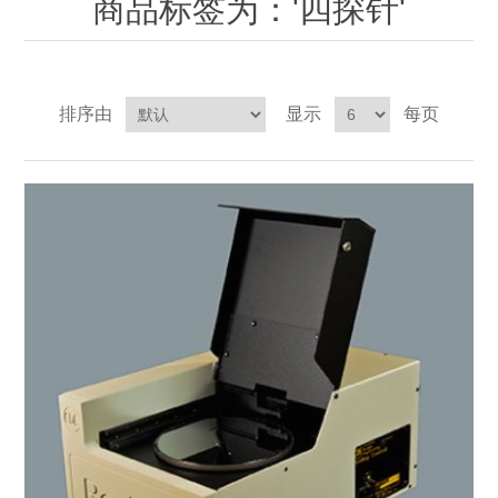
商品标签为：'四探针'
OCT 光源单元
椭偏仪（Ellipsometer）
化学气相沉积设备
光电直读光谱仪
光电类核心器件
OCT干涉仪单元
离线 IV 测试仪
湿法设备
GD-MS / ICP-MS
半导体设备用光源
耗材售后/维修/校准
排序由
显示
每页
OCT扫描系统
光能评价设备
立式炉管设备
X射线晶体定向仪
Holoeye空间光调制器
ECV配件
其他
TLM
离子注入设备
硅片硅块厚度
薄膜铌酸锂
TLM配件
等离子体局部废气处理设备
Others
快速热处理设备
X射线形貌仪
相位调制器
Sinton Instruments 配件
精密电子秤
外延设备
标准样品（光伏）
激光尘埃粒子计数器
薄层电阻量测系统
太阳模拟器