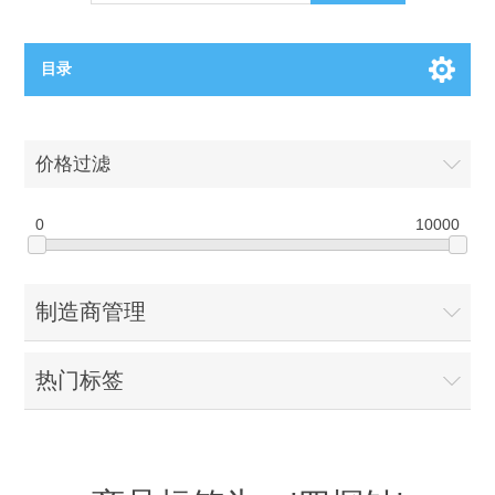
目录
OCT（光学相干断层扫描）解决方案汇总
价格过滤
BC电池解决方案
OCT MZI干涉仪
0
10000
OCT光源 扫频激光器
TOPCON电池片研发解决方案
制造商管理
OCT 平衡探测器
少子寿命测试仪
半导体装备
热门标签
OCT数据采集卡
电阻率测试仪
等离子刻蚀设备
晶锭检测质量控制
OCT（光学相干断层扫描）整机
透光率测试仪
物理气相沉积设备
钙钛矿太阳能电池
氧碳分析仪