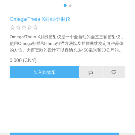
Omega/Theta X射线衍射仪
Omega/Theta X射线衍射仪是一个全自动的垂直三轴衍射仪，
使用Omega扫描和Theta扫描方法以及摇摆曲线测定各种晶体
的方位。大而宽敞的设计可以容纳长达450毫米和30公斤的重
量和样品架。 所有的测量都是自动化的，可以通过用户友好的
0.000 (CNY)
软件界面进行访问。利用Omega扫描，可以在晶体旋转(5秒)
中确定完整的晶格方向。Theta扫描更加灵活，但每次扫描只
加入购物车
产生一个方向分量。 可以非常精确地确定倾斜角度，使用
Theta扫描到0.001°。对于所有其他的晶体方向，精度取决于
垂直于表面的角差。 该系统是模块化的，并配备了许多不同的
扩展用于特殊目的，如形状或平面的确定，绘图和不同的样品
架。样品的倾斜度是通过光学测量来检测的，可以用来校正最
终的方