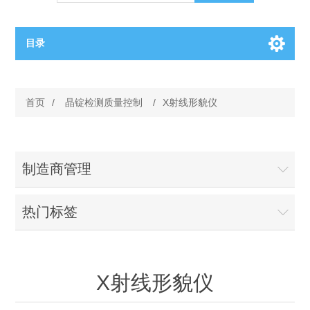
目录
OCT（光学相干断层扫描）解决方案汇总
首页
/
晶锭检测质量控制
/
X射线形貌仪
BC电池解决方案
OCT MZI干涉仪
OCT光源 扫频激光器
TOPCON电池片研发解决方案
制造商管理
OCT 平衡探测器
少子寿命测试仪
半导体装备
热门标签
OCT数据采集卡
电阻率测试仪
等离子刻蚀设备
晶锭检测质量控制
OCT（光学相干断层扫描）整机
X射线形貌仪
透光率测试仪
物理气相沉积设备
钙钛矿太阳能电池
氧碳分析仪