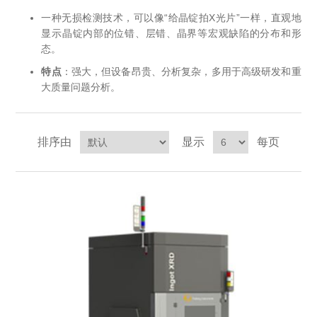
OCT 光源单元
椭偏仪（Ellipsometer）
化学气相沉积设备
光电直读光谱仪
光电类核心器件
一种无损检测技术，可以像“给晶锭拍X光片”一样，直观地
显示晶锭内部的位错、层错、晶界等宏观缺陷的分布和形
OCT干涉仪单元
离线 IV 测试仪
态。
湿法设备
GD-MS / ICP-MS
半导体设备用光源
耗材售后/维修/校准
特点
：强大，但设备昂贵、分析复杂，多用于高级研发和重
OCT扫描系统
光能评价设备
大质量问题分析。
立式炉管设备
X射线晶体定向仪
Holoeye空间光调制器
ECV配件
其他
TLM
离子注入设备
硅片硅块厚度
薄膜铌酸锂
TLM配件
等离子体局部废气处理设备
排序由
显示
每页
Others
快速热处理设备
X射线形貌仪
相位调制器
Sinton Instruments 配件
精密电子秤
外延设备
标准样品（光伏）
激光尘埃粒子计数器
薄层电阻量测系统
太阳模拟器