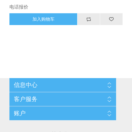
4.2mm) , Middle size 4 point probe(Width 300㎛, 600 ㎛ ) 和
电话报价
模式识别视觉系统，可实现更精确的局部区域 RS 测量。 一种
简单且具有成本效益的薄膜测量设备，可以通过薄层电阻测量
加入购物车
来评估薄膜的厚度和薄膜的电性能，从而全面管理过程。 RS-
300-AUTO 是为先进的晶圆 FAB 工艺开发的，是业界性能最
高的在线测量设备。 RS-300-AUTO 提供以SEMI规范为标准
的多点映射模式，用户可以任意创建多点配方映射。 此外，可
通过可选的视觉模式匹配功能进行更精确的测量，从材料加载
到测量卸载可在 120 秒内进行测量。它可以用于硅、EPI、金
属、离子注入、扩散工艺等各种领域。
信息中心
网站地图
客户服务
配送与退换政策
隐私条款
搜索
账户
关于我们
新闻
联系我们
博客
愿望清单
最近浏览产品
申请供应商账户