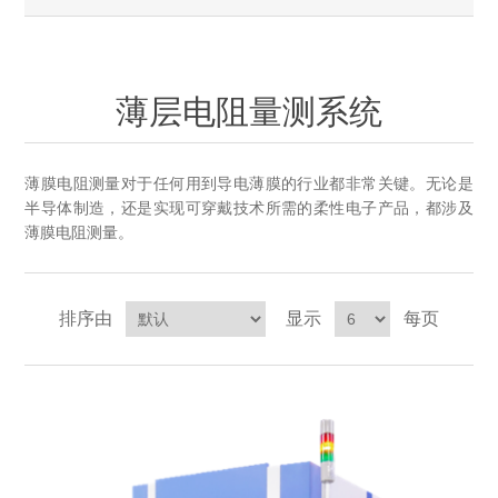
OCT 光源单元
椭偏仪（Ellipsometer）
化学气相沉积设备
光电直读光谱仪
光电类核心器件
OCT干涉仪单元
离线 IV 测试仪
湿法设备
GD-MS / ICP-MS
半导体设备用光源
耗材售后/维修/校准
薄层电阻量测系统
OCT扫描系统
光能评价设备
立式炉管设备
X射线晶体定向仪
Holoeye空间光调制器
ECV配件
其他
薄膜电阻测量对于任何用到导电薄膜的行业都非常关键。无论是
TLM
离子注入设备
硅片硅块厚度
半导体制造，还是实现可穿戴技术所需的柔性电子产品，都涉及
薄膜铌酸锂
TLM配件
等离子体局部废气处理设备
薄膜电阻测量。
Others
快速热处理设备
X射线形貌仪
相位调制器
Sinton Instruments 配件
精密电子秤
排序由
显示
每页
外延设备
标准样品（光伏）
激光尘埃粒子计数器
薄层电阻量测系统
太阳模拟器