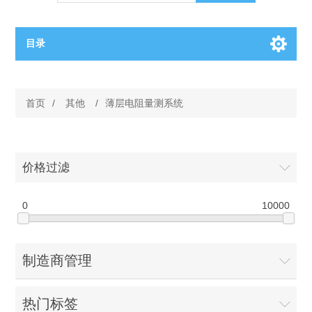
目录
OCT（光学相干断层扫描）解决方案汇总
首页
/
其他
/
薄层电阻量测系统
BC电池解决方案
OCT MZI干涉仪
OCT光源 扫频激光器
TOPCON电池片研发解决方案
价格过滤
OCT 平衡探测器
少子寿命测试仪
半导体装备
0
10000
OCT数据采集卡
电阻率测试仪
等离子刻蚀设备
晶锭检测质量控制
制造商管理
OCT（光学相干断层扫描）整机
透光率测试仪
物理气相沉积设备
钙钛矿太阳能电池
氧碳分析仪
热门标签