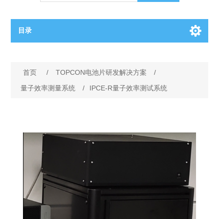
目录
OCT（光学相干断层扫描）解决方案汇总
首页
/
TOPCON电池片研发解决方案
/
BC电池解决方案
OCT MZI干涉仪
量子效率测量系统
/
IPCE-R量子效率测试系统
OCT光源 扫频激光器
TOPCON电池片研发解决方案
OCT 平衡探测器
少子寿命测试仪
半导体装备
OCT数据采集卡
电阻率测试仪
等离子刻蚀设备
晶锭检测质量控制
OCT（光学相干断层扫描）整机
透光率测试仪
物理气相沉积设备
钙钛矿太阳能电池
氧碳分析仪