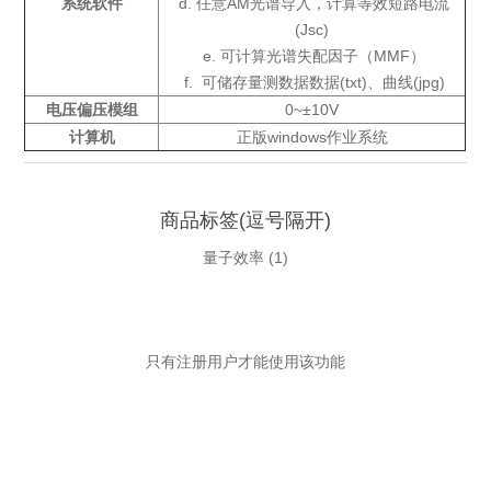
系统软件
d. 任意AM光谱导入，计算等效短路电流
(Jsc)
e. 可计算光谱失配因子（MMF）
f. 可储存量测数据数据(txt)、曲线(jpg)
电压偏压模组
0~±10V
计算机
正版windows作业系统
商品标签(逗号隔开)
量子效率
(1)
只有注册用户才能使用该功能