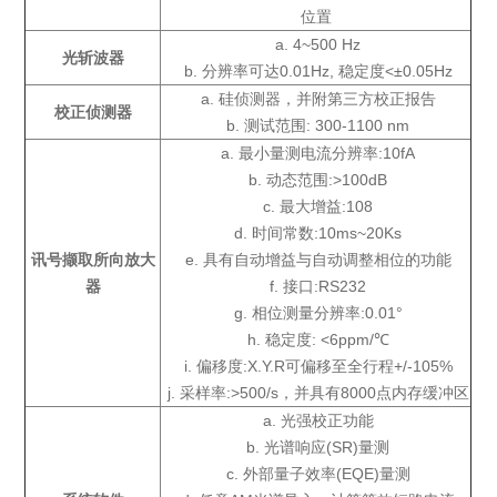
位置
a. 4~500 Hz
光斩波器
b. 分辨率可达0.01Hz, 稳定度<±0.05Hz
a. 硅侦测器，并附第三方校正报告
校正侦测器
b. 测试范围: 300-1100 nm
a. 最小量测电流分辨率:10fA
b. 动态范围:>100dB
c. 最大增益:108
d. 时间常数:10ms~20Ks
讯号撷取所向放大
e. 具有自动增益与自动调整相位的功能
器
f. 接口:RS232
g. 相位测量分辨率:0.01°
h. 稳定度: <6ppm/℃
i. 偏移度:X.Y.R可偏移至全行程+/-105%
j. 采样率:>500/s，并具有8000点内存缓冲区
a. 光强校正功能
b. 光谱响应(SR)量测
c. 外部量子效率(EQE)量测