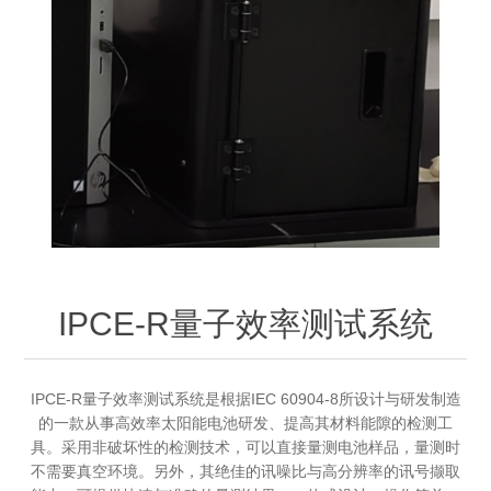
OCT 光源单元
椭偏仪（Ellipsometer）
化学气相沉积设备
光电直读光谱仪
光电类核心器件
OCT干涉仪单元
离线 IV 测试仪
湿法设备
GD-MS / ICP-MS
半导体设备用光源
耗材售后/维修/校准
OCT扫描系统
光能评价设备
立式炉管设备
X射线晶体定向仪
Holoeye空间光调制器
ECV配件
其他
TLM
离子注入设备
硅片硅块厚度
薄膜铌酸锂
TLM配件
等离子体局部废气处理设备
Others
快速热处理设备
X射线形貌仪
相位调制器
Sinton Instruments 配件
精密电子秤
IPCE-R量子效率测试系统
外延设备
标准样品（光伏）
激光尘埃粒子计数器
IPCE-R量子效率测试系统是根据IEC 60904-8所设计与研发制造
薄层电阻量测系统
的一款从事高效率太阳能电池研发、提高其材料能隙的检测工
具。采用非破坏性的检测技术，可以直接量测电池样品，量测时
太阳模拟器
不需要真空环境。另外，其绝佳的讯噪比与高分辨率的讯号撷取