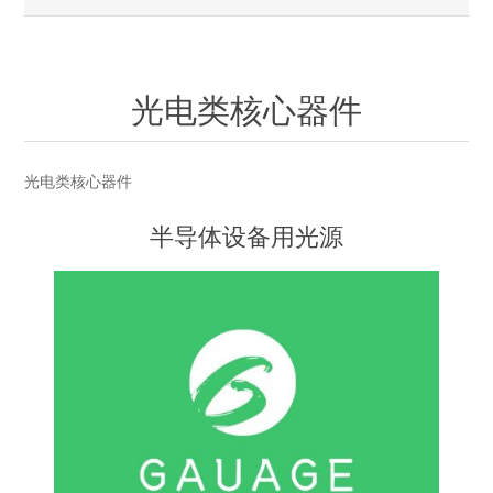
OCT 光源单元
椭偏仪（Ellipsometer）
化学气相沉积设备
光电直读光谱仪
光电类核心器件
OCT干涉仪单元
离线 IV 测试仪
湿法设备
GD-MS / ICP-MS
半导体设备用光源
耗材售后/维修/校准
光电类核心器件
OCT扫描系统
光能评价设备
立式炉管设备
X射线晶体定向仪
Holoeye空间光调制器
ECV配件
其他
光电类核心器件
TLM
离子注入设备
硅片硅块厚度
薄膜铌酸锂
TLM配件
等离子体局部废气处理设备
半导体设备用光源
Others
快速热处理设备
X射线形貌仪
相位调制器
Sinton Instruments 配件
精密电子秤
外延设备
标准样品（光伏）
激光尘埃粒子计数器
薄层电阻量测系统
太阳模拟器