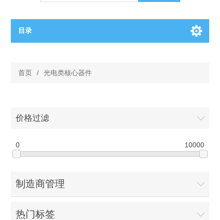
目录
OCT（光学相干断层扫描）解决方案汇总
首页
/
光电类核心器件
BC电池解决方案
OCT MZI干涉仪
OCT光源 扫频激光器
TOPCON电池片研发解决方案
价格过滤
OCT 平衡探测器
少子寿命测试仪
半导体装备
0
10000
OCT数据采集卡
电阻率测试仪
等离子刻蚀设备
晶锭检测质量控制
制造商管理
OCT（光学相干断层扫描）整机
透光率测试仪
物理气相沉积设备
钙钛矿太阳能电池
氧碳分析仪
热门标签