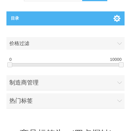
目录
OCT（光学相干断层扫描）解决方案汇总
价格过滤
BC电池解决方案
OCT MZI干涉仪
0
10000
OCT光源 扫频激光器
TOPCON电池片研发解决方案
制造商管理
OCT 平衡探测器
少子寿命测试仪
半导体装备
热门标签
OCT数据采集卡
电阻率测试仪
等离子刻蚀设备
晶锭检测质量控制
OCT（光学相干断层扫描）整机
透光率测试仪
物理气相沉积设备
钙钛矿太阳能电池
氧碳分析仪