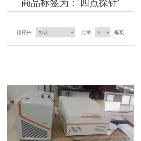
商品标签为：'四点探针'
OCT 光源单元
椭偏仪（Ellipsometer）
化学气相沉积设备
光电直读光谱仪
光电类核心器件
OCT干涉仪单元
离线 IV 测试仪
湿法设备
GD-MS / ICP-MS
半导体设备用光源
耗材售后/维修/校准
排序由
显示
每页
OCT扫描系统
光能评价设备
立式炉管设备
X射线晶体定向仪
Holoeye空间光调制器
ECV配件
其他
TLM
离子注入设备
硅片硅块厚度
薄膜铌酸锂
TLM配件
等离子体局部废气处理设备
Others
快速热处理设备
X射线形貌仪
相位调制器
Sinton Instruments 配件
精密电子秤
外延设备
标准样品（光伏）
激光尘埃粒子计数器
薄层电阻量测系统
太阳模拟器