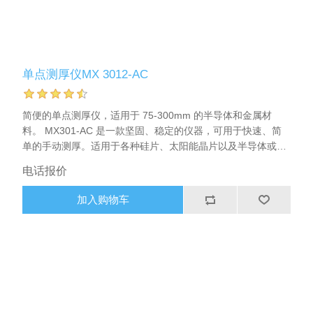
单点测厚仪MX 3012-AC
简便的单点测厚仪，适用于 75-300mm 的半导体和金属材
料。 MX301-AC 是一款坚固、稳定的仪器，可用于快速、简
单的手动测厚。适用于各种硅片、太阳能晶片以及半导体或金
属材料。完全自校准，无需测量块或基准晶片。内置 5 位数显
电话报价
示屏。可独立工作，也可通过串行接口与 PC 连接，从而收集
多个测量数据，计算单个晶片或整批晶片的平面度（TTV）、
加入购物车
平均值或标准偏差。