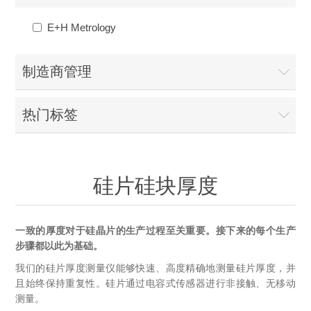
OCT 光源单元
椭偏仪（Ellipsometer）
化学气相沉积设备
光电直读光谱仪
光电类核心器件
E+H Metrology
OCT干涉仪单元
离线 IV 测试仪
湿法设备
GD-MS / ICP-MS
半导体设备用光源
耗材售后/维修/校准
制造商管理
OCT扫描系统
光能评价设备
立式炉管设备
X射线晶体定向仪
Holoeye空间光调制器
ECV配件
其他
热门标签
TLM
离子注入设备
硅片硅块厚度
薄膜铌酸锂
TLM配件
等离子体局部废气处理设备
Others
快速热处理设备
X射线形貌仪
相位调制器
Sinton Instruments 配件
精密电子秤
硅片硅块厚度
外延设备
标准样品（光伏）
激光尘埃粒子计数器
一致的厚度对于硅晶片的生产过程至关重要。接下来的每个生产
步骤都以此为基础。
薄层电阻量测系统
我们的硅片厚度测量仪能够快速、高度精确地测量硅片厚度，并
且始终保持重复性。硅片通过电容式传感器进行非接触、无移动
太阳模拟器
测量。