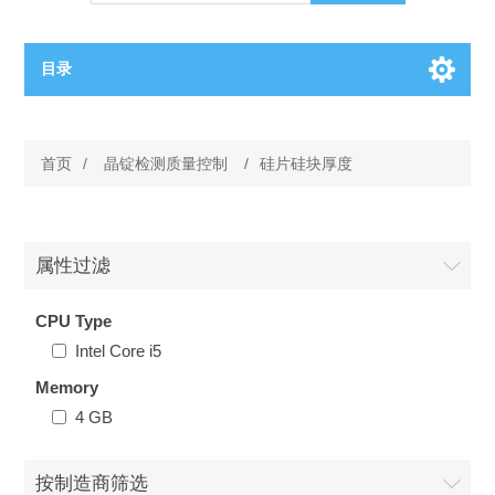
目录
OCT（光学相干断层扫描）解决方案汇总
首页
/
晶锭检测质量控制
/
硅片硅块厚度
BC电池解决方案
OCT MZI干涉仪
OCT光源 扫频激光器
TOPCON电池片研发解决方案
属性过滤
OCT 平衡探测器
CPU Type
少子寿命测试仪
半导体装备
Intel Core i5
OCT数据采集卡
电阻率测试仪
Memory
等离子刻蚀设备
晶锭检测质量控制
4 GB
OCT（光学相干断层扫描）整机
透光率测试仪
物理气相沉积设备
钙钛矿太阳能电池
氧碳分析仪
按制造商筛选