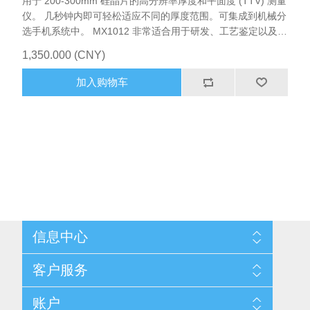
用于 200-300mm 硅晶片的高分辨率厚度和平面度 (TTV) 测量
仪。 几秒钟内即可轻松适应不同的厚度范围。可集成到机械分
选⼿机系统中。 MX1012 非常适合用于研发、工艺鉴定以及厚
度和平面度 (TTV) 的工艺控制，尤其是研磨和研磨后的厚度和
1,350.000 (CNY)
平面度 (TTV)。一对电容式传感器对每个晶片上的四个径向轮
廓（45 度）进行采样，这些轮廓由数百个局部厚度 值组成。
加入购物车
如果您的应用需要，可以简单地增加四个标准扫描，以达到更
高的测量覆盖率。配有功能强大的MX-NT 操作软件。
信息中心
网站地图
客户服务
配送与退换政策
隐私条款
搜索
账户
关于我们
新闻