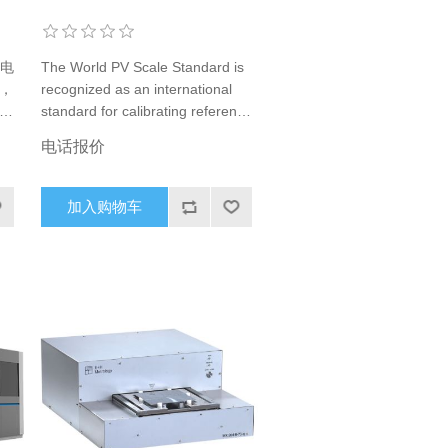
之电
The World PV Scale Standard is
，
recognized as an international
进
standard for calibrating reference
又
cells used in the characterization
电话报价
生
of solar cells and modules. To
comply with the WPVS standard
and the requirements of IEC
加入购物车
60904-2, reference cells must
meet a wide range of optical,
electrical, thermal and
mechanical criteria and be
calibrated and recalibrated in
accordance with international
standards. The CalLab provides
WPVS reference cells for primary
or secondary calibration which
fully meet these specifications.
WPVS reference cells from the