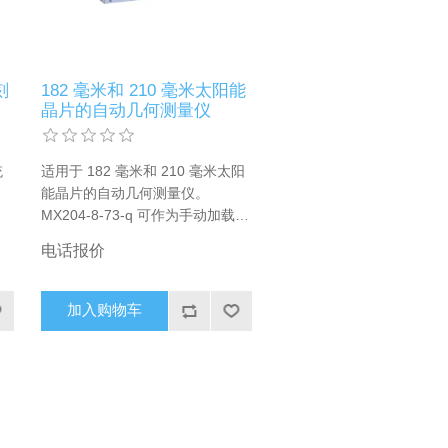
CalLab are available with or
without calibration in accordance
with IEC.
刻
182 毫米和 210 毫米太阳能
晶片的自动⼏何测量仪
统
适用于 182 毫米和 210 毫米太阳
能晶片的自动⼏何测量仪。
MX204-8-73-q 可作为手动加载的
独立工具使用，也可完全集成到自
电话报价
动化机器人系统中。它有 73 个测
量点，能以高分辨率控制厚度、弯
曲度和翘曲度。通过上游定心站，
加入购物车
不同尺寸的晶片无需更换即可使
用。配有功能强大的MX-NT 操作
软件。