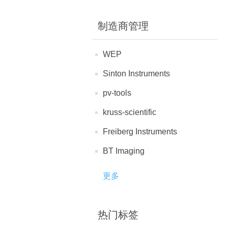
制造商管理
WEP
Sinton Instruments
pv-tools
kruss-scientific
Freiberg Instruments
BT Imaging
更多
热门标签