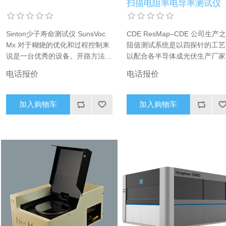
扫描电阻率电导率测试仪
Sinton少子寿命测试仪 SunsVoc
CDE ResMap–CDE 公司生产
Mx 对于糊烧的优化和过程控制来
阻值测试系统是以四探针的工艺
说是一台优秀的设备。开路方法表
以配合各半导体成光伏生产厂家
明了太阳能电池前体在结形成之后
出之生产品质监控，既超卓可靠
电话报价
电话报价
的数值。 载流子合复寿命经过准
简易操作的设备是半导体及光伏
确校准的测量方式，广泛应用于太
产厂家不可缺少的
阳能单晶和多晶硅片。
加入购物车
加入购物车