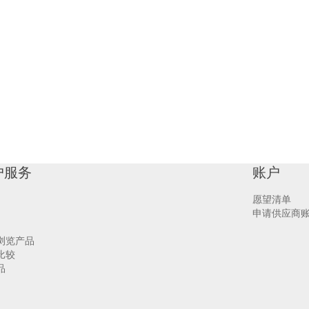
户服务
账户
愿望清单
申请供应商
浏览产品
比较
品