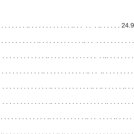
 . . . . .. . . . . . . . . . . . .. . . . . . .. . . . . .
. . . . . . .. . . . . . . . . . . . .. . . . . . . . . . . . 
. . . . . . . . . . .. . . . . . . . . . . . . . . ... . . . . . .
. . . . . . . . .. . . . . . . . . . . . .. . . .. . . . . . . . 
 . . . . . . . . . . . .. . . . . . . . . . . .. . .. . . . . . .
. . . . . . . . . . . .. . . . . . . . . . . . . . . .. . . . . . . 
 . . . . . . . . . . . .. . . . . . . . . . .. . . . . . . .. .
 . . . . . . . . . . . . . .. .. . . . . . . . . . . . . . . . . 