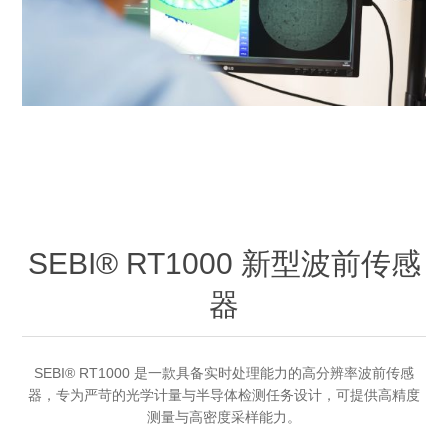
OCT 光源单元
椭偏仪（Ellipsometer）
化学气相沉积设备
光电直读光谱仪
光电类核心器件
OCT干涉仪单元
离线 IV 测试仪
湿法设备
GD-MS / ICP-MS
半导体设备用光源
耗材售后/维修/校准
OCT扫描系统
光能评价设备
立式炉管设备
X射线晶体定向仪
Holoeye空间光调制器
ECV配件
其他
TLM
离子注入设备
硅片硅块厚度
薄膜铌酸锂
TLM配件
等离子体局部废气处理设备
Others
快速热处理设备
X射线形貌仪
相位调制器
Sinton Instruments 配件
精密电子秤
SEBI® RT1000 新型波前传感
外延设备
器
标准样品（光伏）
激光尘埃粒子计数器
薄层电阻量测系统
SEBI® RT1000 是一款具备实时处理能力的高分辨率波前传感
器，专为严苛的光学计量与半导体检测任务设计，可提供高精度
测量与高密度采样能力。
太阳模拟器