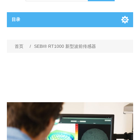
目录
OCT（光学相干断层扫描）解决方案汇总
首页
/
SEBI® RT1000 新型波前传感器
BC电池解决方案
OCT MZI干涉仪
OCT光源 扫频激光器
TOPCON电池片研发解决方案
OCT 平衡探测器
少子寿命测试仪
半导体装备
OCT数据采集卡
电阻率测试仪
等离子刻蚀设备
晶锭检测质量控制
OCT（光学相干断层扫描）整机
透光率测试仪
物理气相沉积设备
钙钛矿太阳能电池
氧碳分析仪