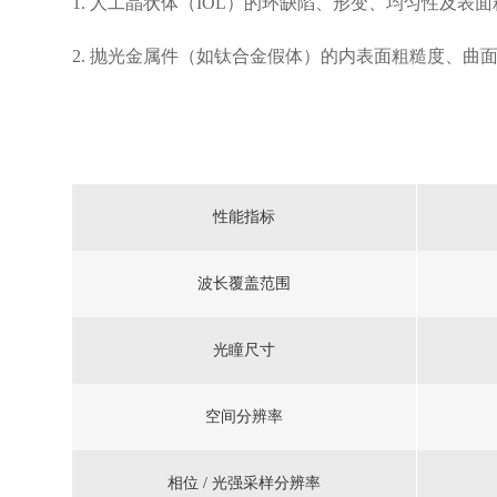
1. 人工晶状体（IOL）的环缺陷、形变、均匀性及表
2. 抛光金属件（如钛合金假体）的内表面粗糙度、曲
性能指标
波长覆盖范围
光瞳尺寸
空间分辨率
相位 / 光强采样分辨率