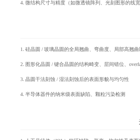
4. 微结构尺寸与精度（如微透镜阵列、光刻图形的线
1. 硅晶圆 / 玻璃晶圆的全局翘曲、弯曲度、局部高翘
2. 图形化晶圆 / 键合晶圆的结构畸变、层间错位、overl
3. 晶圆干法刻蚀 / 湿法刻蚀后的表面形貌与均匀性
4. 半导体器件的纳米级表面缺陷、颗粒污染检测