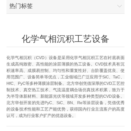
OCT 光源单元
椭偏仪（Ellipsometer）
化学气相沉积设备
热门标签
光电直读光谱仪
光电类核心器件
OCT干涉仪单元
离线 IV 测试仪
湿法设备
GD-MS / ICP-MS
半导体设备用光源
耗材售后/维修/校准
OCT扫描系统
光能评价设备
化学气相沉积工艺设备
立式炉管设备
X射线晶体定向仪
Holoeye空间光调制器
ECV配件
其他
TLM
离子注入设备
硅片硅块厚度
薄膜铌酸锂
TLM配件
化学气相沉积（CVD）设备是采用化学气相沉积工艺在衬底表面
等离子体局部废气处理设备
生成高纯致密、高性能的涂层薄膜的热工设备。CVD技术具有沉
Others
快速热处理设备
积速率高、成膜易控制、均匀性和重复性好、台阶覆盖优良、使
X射线形貌仪
相位调制器
Sinton Instruments 配件
精密电子秤
用范围广、设备简单等优点，工业领域已广泛应用于SiC、TaC、
HfC、PyC等多种薄膜涂层制备。北方华创凭借深厚的CVD工艺控
外延设备
标准样品（光伏）
制技术、真空热工技术、气流温度耦合场仿真技术积累，致力于
激光尘埃粒子计数器
为半导体新材料、新能源光伏等领域开发多种类型的CVD设备。
北方华创开发的先进PyC、SiC、BN、Re等涂层设备，凭借优秀
薄层电阻量测系统
的设备技术性能和工艺产能优势，获得国内行业主流客户的高度
认可，成为行业客户扩产的优选设备。
太阳模拟器