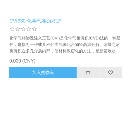
CVI330 化学气相沉积炉
化学气相渗透注入工艺(CVI)是化学气相沉积(CVD)法的一种延
伸，是指将一种或几种烃类气体化合物经高温分解、缩聚之后
炭沉积在多孔介质内部，使材料致密化的方法，是新发展起来
的制备无机材料新技术，该技术主要用于制备各种高温陶瓷基
0.000 (CNY)
复合材料，包括碳/碳复合材料和以碳化物、氮化物为基质的材
料，CVI设备主要应用于光伏辅材的碳纤维气体沉积。
加入购物车