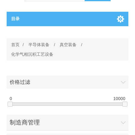
目录
OCT（光学相干断层扫描）解决方案汇总
首页
/
半导体装备
/
真空装备
/
BC电池解决方案
OCT MZI干涉仪
化学气相沉积工艺设备
OCT光源 扫频激光器
TOPCON电池片研发解决方案
价格过滤
OCT 平衡探测器
少子寿命测试仪
半导体装备
0
10000
OCT数据采集卡
电阻率测试仪
等离子刻蚀设备
晶锭检测质量控制
OCT（光学相干断层扫描）整机
透光率测试仪
制造商管理
物理气相沉积设备
钙钛矿太阳能电池
氧碳分析仪