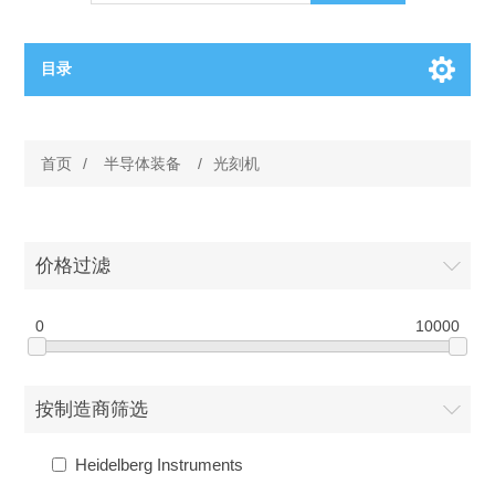
目录
OCT（光学相干断层扫描）解决方案汇总
首页
/
半导体装备
/
光刻机
BC电池解决方案
OCT MZI干涉仪
OCT光源 扫频激光器
TOPCON电池片研发解决方案
价格过滤
OCT 平衡探测器
少子寿命测试仪
半导体装备
0
10000
OCT数据采集卡
电阻率测试仪
等离子刻蚀设备
晶锭检测质量控制
按制造商筛选
OCT（光学相干断层扫描）整机
透光率测试仪
物理气相沉积设备
钙钛矿太阳能电池
氧碳分析仪
Heidelberg Instruments