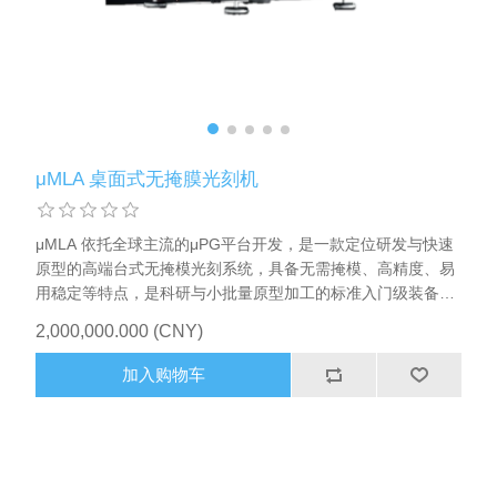
μMLA 桌面式无掩膜光刻机
μMLA 依托全球主流的μPG平台开发，是一款定位研发与快速
原型的高端台式无掩模光刻系统，具备无需掩模、高精度、易
用稳定等特点，是科研与小批量原型加工的标准入门级装备。
μMLA目前已经被海德堡仪器(Heidelberg Instruments)广泛用
2,000,000.000 (CNY)
于MEMS、微流控、微光学、传感器、二维材料等领域，是纳
米加工实验室、科研机构与工业界高性价比、多用户通用的微
加入购物车
结构加工设备。