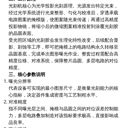
光刻机核心为
光学投影光刻
原理。光源发出特定光束，
X射线类
经过光学系统进行光束整形、匀化与校准后，穿透承载
电路图案的掩模版，使图案随光束传递；再通过高精度
客户伙伴计划
投影物镜，将缩小后的微缩图案精准投射到涂覆光刻胶
的晶圆表面。
受光照区域的光刻胶会发生理化特性改变，后续配合显
影、刻蚀等工序，即可把掩模上的电路结构永久转移至
晶圆基底，完成单次图形曝光作业。整套过程需配合高
精度位移、对准系统，保障整片晶圆、多层电路的对位
精度。
三、核心参数说明
曝光分辨率
代表设备可实现的最小图形尺寸，是衡量光刻能力的核
心指标，决定器件集成密度与工艺制程水平。
对准精度
指不同曝光层之间、掩模与晶圆之间的对位误差控制能
力，多层电路叠加制造对该指标要求极高，直接影响成
品良率。