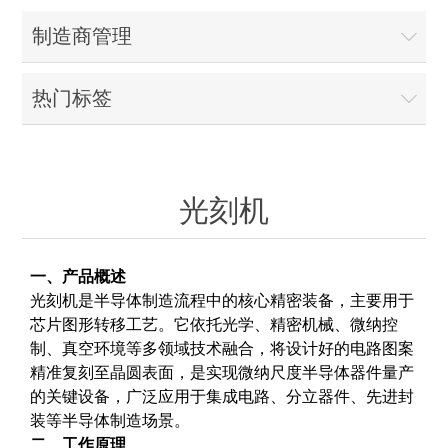
OCT 光源单元
椭偏仪（Ellipsometer）
化学气相沉积设备
光电直读光谱仪
光电类核心器件
制造商管理
OCT干涉仪单元
离线 IV 测试仪
湿法设备
GD-MS / ICP-MS
半导体设备用光源
耗材售后/维修/校准
热门标签
OCT扫描系统
光能评价设备
立式炉管设备
X射线晶体定向仪
Holoeye空间光调制器
ECV配件
其他
TLM
离子注入设备
硅片硅块厚度
薄膜铌酸锂
TLM配件
等离子体局部废气处理设备
光刻机
Others
快速热处理设备
X射线形貌仪
相位调制器
Sinton Instruments 配件
精密电子秤
一、产品概述
外延设备
光刻机是半导体制造流程中的核心精密装备，主要用于
标准样品（光伏）
激光尘埃粒子计数器
芯片图形转移工艺。它依托光学、精密机械、微纳控
制、真空环境等多领域技术融合，将设计好的电路图案
薄层电阻量测系统
精准复刻至晶圆表面，是实现微纳尺度半导体器件量产
的关键设备，广泛应用于集成电路、分立器件、先进封
装等半导体制造场景。
太阳模拟器
二、工作原理