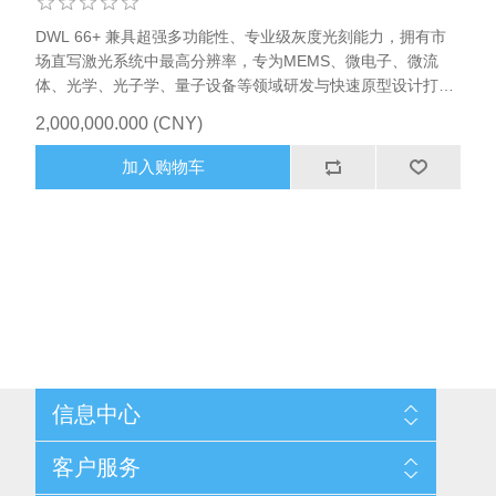
DWL 66+ 兼具超强多功能性、专业级灰度光刻能力，拥有市
场直写激光系统中最高分辨率，专为MEMS、微电子、微流
体、光学、光子学、量子设备等领域研发与快速原型设计打
造，适配各类微结构制备需求。 DWL 66+目前已经被海德堡
2,000,000.000 (CNY)
仪器(Heidelberg Instruments)广泛用于高精度、多功能微纳结
构制备，面向研发与小规模掩模制作，是全球高校、科研机构
加入购物车
与企业广泛使用的微纳加工核心设备。
信息中心
网站地图
客户服务
配送与退换政策