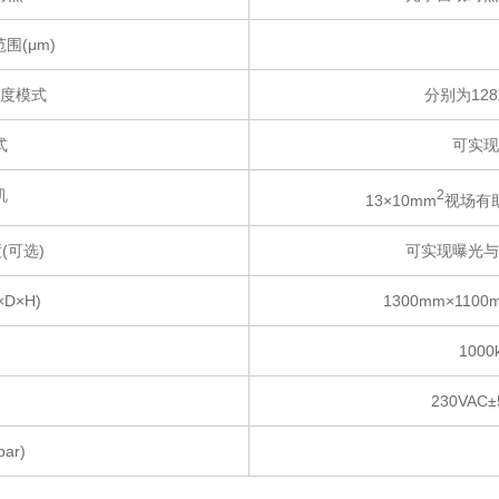
围(μm)
度模式
分别为128
式
可实现
机
2
13×10mm
视场有
(可选)
可实现曝光与
D×H)
1300mm×110
100
230VAC±
ar)