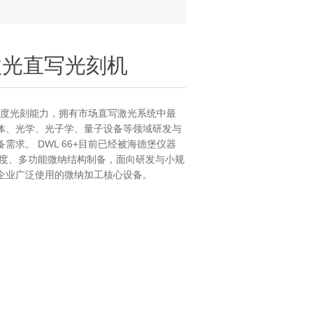
能激光直写光刻机
级灰度光刻能力，拥有市场直写激光系统中最
流体、光学、光子学、量子设备等领域研发与
求。 DWL 66+目前已经被海德堡仪器
)广泛用于高精度、多功能微纳结构制备，面向研发与小规
企业广泛使用的微纳加工核心设备。