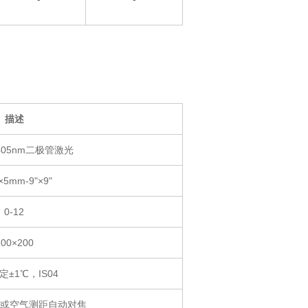
描述
405nm二极管激光
5mm-9"×9"
0-12
200×200
±1℃，IS04
或空气测距自动对焦