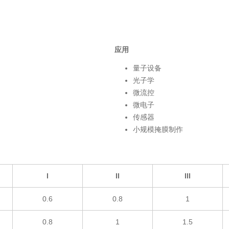
应用
量子设备
光子学
微流控
微电子
传感器
小规模掩膜制作
I
II
III
0.6
0.8
1
0.8
1
1.5