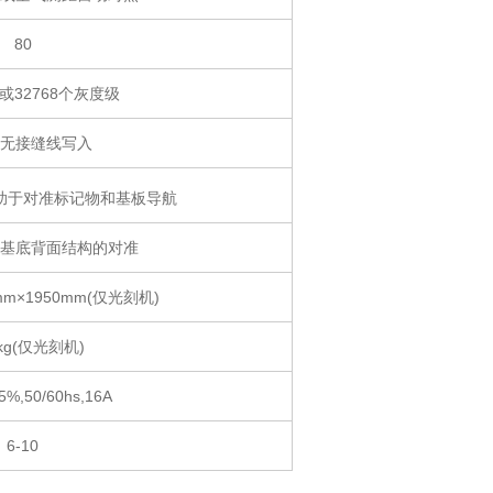
80
或32768个灰度级
无接缝线写入
助于对准标记物和基板导航
基底背面结构的对准
0mm×1950mm(仅光刻机)
0kg(仅光刻机)
5%,50/60hs,16A
6-10