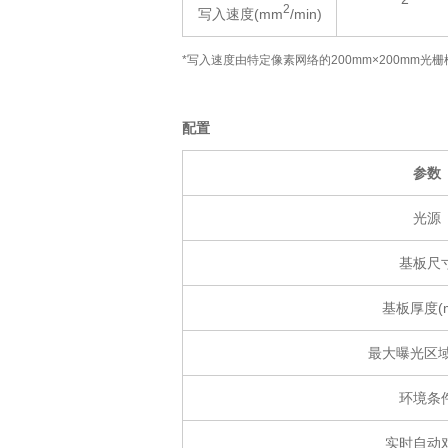
2
写入速度(mm
/min)
*写入速度由特定像素网络的200mm×200mm光
配置
参数
光源
基板尺
基板厚度(
最大曝光区域
环境条
实时自动