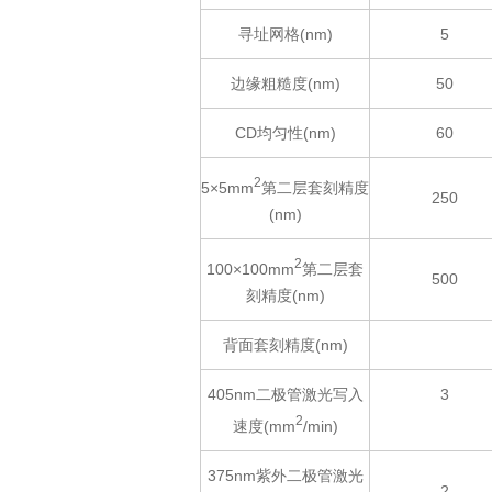
寻址网格(nm)
5
边缘粗糙度(nm)
50
CD均匀性(nm)
60
2
5×5mm
第二层套刻精度
250
(nm)
2
100×100mm
第二层套
500
刻精度(nm)
背面套刻精度(nm)
405nm二极管激光写入
3
2
速度(mm
/min)
375nm紫外二极管激光
2