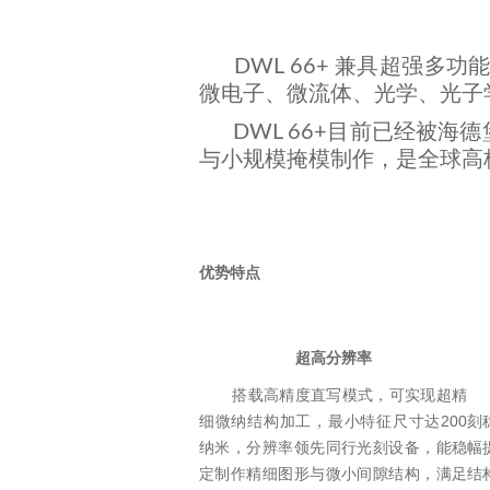
DWL 66+ 兼具超强多
微电子、微流体、光学、光子
DWL 66+目前已经被海德堡仪器
与小规模掩模制作，是全球高
优势特点
超高分辨率
搭载高精度直写模式，可实现超精
对
细微纳结构加工，最小特征尺寸达200
刻
纳米，分辨率领先同行光刻设备，能稳
幅
定制作精细图形与微小间隙结构，满足
结