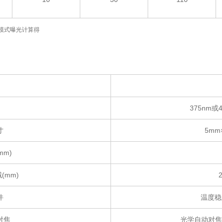
栅模式曝光计算得
375nm或
寸
5mm×
mm)
(mm)
件
温度稳定
对焦
光学自动对焦