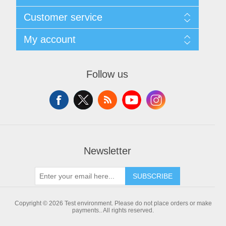
Sitemap
Customer service
Shipping & returns
Privacy notice
Search
My account
About us
News
Contact us
Blog
Wishlist
Recently viewed products
Apply for vendor account
Follow us
Compare products list
New products
Newsletter
SUBSCRIBE
Copyright © 2026 Test environment. Please do not place orders or make
payments.. All rights reserved.