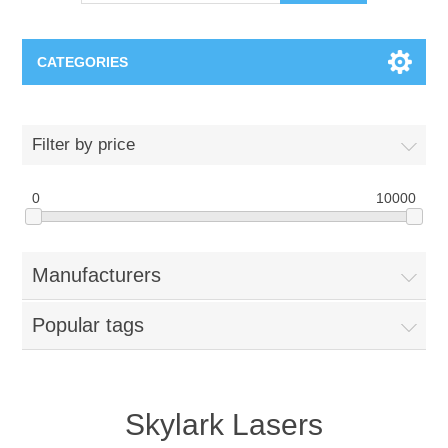
CATEGORIES
OCT（光学相干断层扫描）解决方案汇总
Filter by price
BC Solar Cell Solution
OCT MZI干涉仪
0
10000
OCT光源 扫频激光器
TOPCON
Manufacturers
OCT 平衡探测器
Minority Carrier Lifetime Tester
Semiconductor Equipment
Popular tags
OCT数据采集卡
电阻率测试仪
Plasma Etching Equipment
Ingot Inspection
OCT（光学相干断层扫描）整机
透光率测试仪
Physical Vapor Deposition (PVD) Equipment
Perovskite Solar Cell
氧碳分析仪
Skylark Lasers