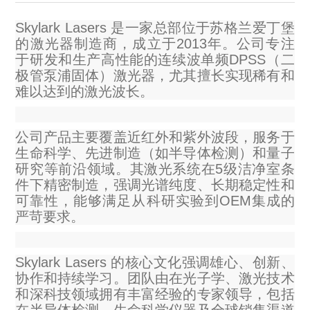
OCT 光源单元
椭偏仪（Ellipsometer）
Chemical Vapor Deposition (CVD) Equipment
光电直读光谱仪
Core optoelectronic devices
Skylark Lasers 是一家总部位于苏格兰爱丁堡
OCT干涉仪单元
的激光器制造商，成立于2013年。公司专注
Offline IV
湿法设备
GD-MS / ICP-MS
Light source for semiconductor equipment
Service Maintenance Calibration
于研发和生产高性能的连续波单频DPSS（二
极管泵浦固体）激光器，尤其擅长实现稀有和
OCT扫描系统
光能评价设备
立式炉管设备
X射线晶体定向仪
难以达到的激光波长。
Holoeye空间光调制器
ECV spare parts
Other
TLM
离子注入设备
硅片硅块厚度
Thin-Film Lithium Niobate
TLM配件
公司产品主要覆盖近红外和紫外波段，服务于
Plasma Local Scrubber
生命科学、先进制造（如半导体检测）和量子
Others
快速热处理设备
X射线形貌仪
研究等前沿领域。其激光系统在5级洁净室条
相位调制器
Sinton Instruments 配件
精密电子秤
件下精密制造，强调光谱纯度、长期稳定性和
可靠性，能够满足从科研实验到OEM集成的
外延设备
标准样品（光伏）
Laser dust particle counter
严苛要求。
薄层电阻量测系统
Skylark Lasers 的核心文化强调雄心、创新、
协作和持续学习。团队由在光子学、激光技术
Sun Simulator
和深科技领域拥有丰富经验的专家领导，包括