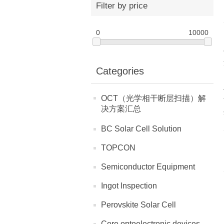
Filter by price
0
10000
Categories
OCT（光学相干断层扫描）解
决方案汇总
BC Solar Cell Solution
TOPCON
Semiconductor Equipment
Ingot Inspection
Perovskite Solar Cell
Core optoelectronic devices