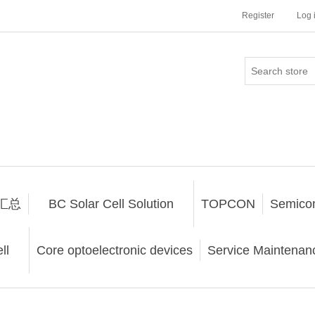
Register
Log 
汇总
BC Solar Cell Solution
TOPCON
Semico
ll
Core optoelectronic devices
Service Maintenanc