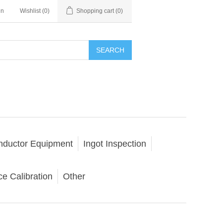
in
Wishlist
(0)
Shopping cart
(0)
SEARCH
nductor Equipment
Ingot Inspection
e Calibration
Other