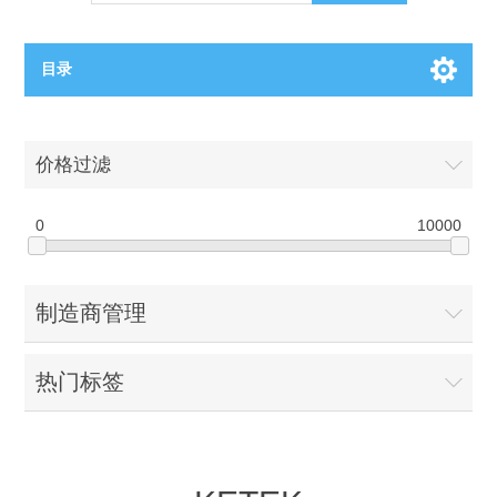
目录
OCT（光学相干断层扫描）解决方案汇总
价格过滤
BC电池解决方案
OCT MZI干涉仪
0
10000
OCT光源 扫频激光器
TOPCON电池片研发解决方案
制造商管理
OCT 平衡探测器
少子寿命测试仪
半导体装备
热门标签
OCT数据采集卡
电阻率测试仪
等离子刻蚀设备
晶锭检测质量控制
OCT（光学相干断层扫描）整机
透光率测试仪
物理气相沉积设备
钙钛矿太阳能电池
氧碳分析仪