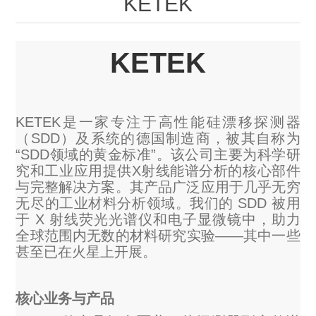
KETEK
OCT 光源单元
椭偏仪（Ellipsometer）
化学气相沉积设备
光电直读光谱仪
光电类核心器件
OCT干涉仪单元
离线 IV 测试仪
湿法设备
GD-MS / ICP-MS
KETEK
半导体设备用光源
耗材售后/维修/校准
OCT扫描系统
光能评价设备
立式炉管设备
X射线晶体定向仪
Holoeye空间光调制器
ECV配件
其他
KETEK是一家专注于高性能硅漂移探测器
TLM
离子注入设备
硅片硅块厚度
薄膜铌酸锂
（SDD）及系统的德国制造商，被其自称为
TLM配件
等离子体局部废气处理设备
“SDD领域的黄金标准”。该公司主要为科学研
Others
快速热处理设备
究和工业应用提供X射线能谱分析的核心部件
X射线形貌仪
相位调制器
Sinton Instruments 配件
精密电子秤
与完整解决方案。其产品广泛应用于几乎无穷
无尽的工业材料分析领域。我们的 SDD 被用
外延设备
标准样品（光伏）
于 X 射线荧光光谱仪和电子显微镜中，助力
激光尘埃粒子计数器
全球范围内无数的材料研究实验——其中一些
甚至已在火星上开展。
薄层电阻量测系统
核心业务与产品
太阳模拟器