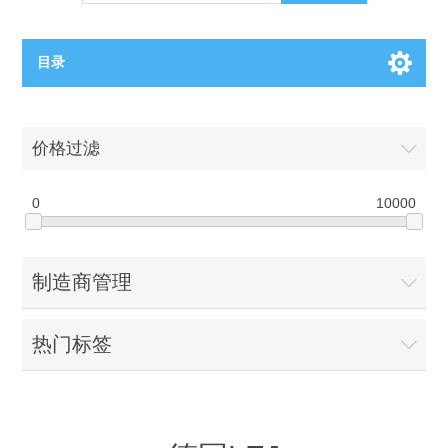
目录
OCT（光学相干断层扫描）解决方案汇总
价格过滤
BC电池解决方案
OCT MZI干涉仪
0
10000
OCT光源 扫频激光器
TOPCON电池片研发解决方案
制造商管理
OCT 平衡探测器
少子寿命测试仪
半导体装备
热门标签
OCT数据采集卡
电阻率测试仪
等离子刻蚀设备
晶锭检测质量控制
OCT（光学相干断层扫描）整机
透光率测试仪
物理气相沉积设备
钙钛矿太阳能电池
氧碳分析仪