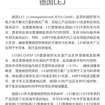
德国LEJ
OCT 光源单元
椭偏仪（Ellipsometer）
化学气相沉积设备
光电直读光谱仪
光电类核心器件
OCT干涉仪单元
离线 IV 测试仪
湿法设备
德国
LEJ
（
Leistungselektronik JENA GmbH
）是高性能照明与
GD-MS / ICP-MS
半导体设备用光源
耗材售后/维修/校准
电力电子解决方案的领先厂商，其核心产品包括
LEJ
光源和定制化
模块设计。在显微镜领域，LEJ显微镜光源如
LUXYR
系列专为荧
OCT扫描系统
光能评价设备
立式炉管设备
X射线晶体定向仪
Holoeye空间光调制器
ECV配件
光、透射和反射光显微镜提供高均匀性照明，支持
100kHz
脉冲操
其他
作和无振动运行。同时，AMPYR电源系列为工业应用提供稳定电
TLM
离子注入设备
力支持，确保显微镜照明系统的可靠性与长寿命。
LEJ
的技术广泛
硅片硅块厚度
薄膜铌酸锂
TLM配件
等离子体局部废气处理设备
应用于半导体、医疗及科研领域。
Others
LEJ的
LQ-HXP 120
显微镜荧光光源产品支持显微镜直接耦
快速热处理设备
X射线形貌仪
相位调制器
Sinton Instruments 配件
精密电子秤
合，满足显微镜荧光光源的严苛需求，如高频脉冲和均匀照明。
其技术优势包括伽马校正亮度和低光纹波（
<0.5%
），确保成像清
外延设备
晰度。显微镜照明系统：
LEJ
的照明方案广泛应用于工业与科研领
标准样品（光伏）
激光尘埃粒子计数器
域，例如通过模块化设计快速定制
LEJ
光源，
AMPYR
电源适配蔡
司、徕卡等主流显微镜品牌。德国
LEJ
的产品还支持
PC
端控制，
薄层电阻量测系统
便于复杂实验的时间序列管理应用领域覆盖。
德国
LEJ
作为显微镜照明技术的标杆，
LEJ
通过
LUXYR
等系列
太阳模拟器
产品巩固了在高端市场的地位，并与
OEM
客户合作开发激光系统
电源和
LED
控制器
LEJ
显微镜光源：
LEJ
显微镜光源的
LUXYR
系列