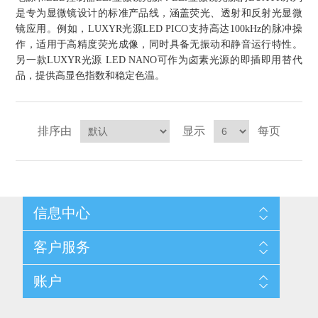
是专为显微镜设计的标准产品线，涵盖荧光、透射和反射光显微
X射线类
镜应用。例如，LUXYR光源
LED PICO
支持高达
100kHz
的脉冲操
作，适用于高精度荧光成像，同时具备无振动和静音运行特性。
另一款
LUXYR
光源
LED NANO
可作为卤素光源的即插即用替代
客户伙伴计划
品，提供高显色指数和稳定色温。
排序由
显示
每页
信息中心
网站地图
客户服务
配送与退换政策
隐私条款
搜索
账户
关于我们
新闻
联系我们
博客
愿望清单
最近浏览产品