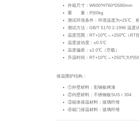
外箱尺寸：W600*H760*D580mm
重 量：约50kg
测试环境条件：环境温度为+25℃、
测试方法：GB/T 5170.2-1996 温
温度范围：RT+10℃→+250℃（R
温度波动度：±0.5℃
温度偏差：±2.0℃（空载）
升温时间：RT+10℃→+250℃大约5
保温围护结构：
①外壁材料：彩钢板烤漆
②内壁材料：不锈钢板SUS﹟304 .
③箱体保温材料：玻璃纤维
④箱门保温材料：玻璃纤维