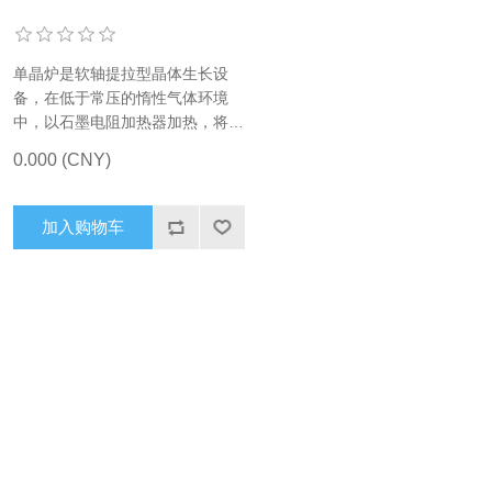
单晶炉是软轴提拉型晶体生长设
备，在低于常压的惰性气体环境
中，以石墨电阻加热器加热，将填
充在石英坩埚内的多晶硅材料熔
0.000 (CNY)
化，用直拉法生长无位错的高质量
单晶设备。目前可生产 CZ160 型
及以上单晶炉设备。 防护设施 液
加入购物车
面检测、掉棒保护等系统功能炉盖
护板、管道防爆护板、水冷屏泄压
阀等安全配置 可选配置 集中监控
方面，方便 CCD 巡检，WEB 可
视化生产看板，可根据客户要求订
制。