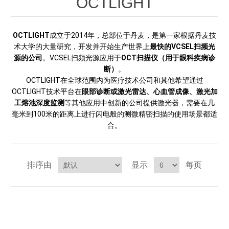
OCTLIGHT
OCT 光源单元
椭偏仪（Ellipsometer）
化学气相沉积设备
光电直读光谱仪
光电类核心器件
OCT干涉仪单元
离线 IV 测试仪
OCTLIGHT
成立于2014年，总部位于丹麦，是第一家根据丹麦技
湿法设备
GD-MS / ICP-MS
半导体设备用光源
耗材售后/维修/校准
术大学的大量研究，开发并开始生产世界上
最快的VCSEL扫频光
源的公司
。VCSEL扫频光源应用于
OCT扫描仪（用于眼科疾病诊
OCT扫描系统
光能评价设备
立式炉管设备
X射线晶体定向仪
Holoeye空间光调制器
断）
。
ECV配件
其他
OCTLIGHT在全球范围内为医疗技术公司和其他希望通过
TLM
OCTLIGHT技术平台在
眼部诊断或激光雷达、心血管成像、激光加
离子注入设备
硅片硅块厚度
薄膜铌酸锂
TLM配件
等离子体局部废气处理设备
工熔池深度监测
等其他应用中创新的公司提供激光器，需要在几
毫米到100米的距离上进行闪电般的测微精密扫描的使用场景都适
Others
快速热处理设备
X射线形貌仪
合。
相位调制器
Sinton Instruments 配件
精密电子秤
外延设备
标准样品（光伏）
激光尘埃粒子计数器
排序由
显示
每页
薄层电阻量测系统
太阳模拟器