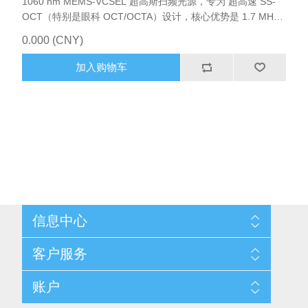
1060 nm MEMS-VCSEL 超高斯扫频光源，专为 超高速 SS-
OCT（特别是眼科 OCT/OCTA）设计，核心优势是 1.7 MHz
A-scan 速率 + 40–50 nm 扫宽，是目前商用 VCSEL 扫频光源
0.000 (CNY)
中速度与成像质量的标杆
加入购物车
信息中心
网站地图
客户服务
配送与退换政策
隐私条款
搜索
账户
关于我们
新闻
联系我们
博客