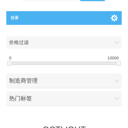
目录
OCT（光学相干断层扫描）解决方案汇总
价格过滤
BC电池解决方案
OCT MZI干涉仪
0
10000
OCT光源 扫频激光器
TOPCON电池片研发解决方案
制造商管理
OCT 平衡探测器
少子寿命测试仪
半导体装备
热门标签
OCT数据采集卡
电阻率测试仪
等离子刻蚀设备
晶锭检测质量控制
OCT（光学相干断层扫描）整机
透光率测试仪
物理气相沉积设备
钙钛矿太阳能电池
氧碳分析仪