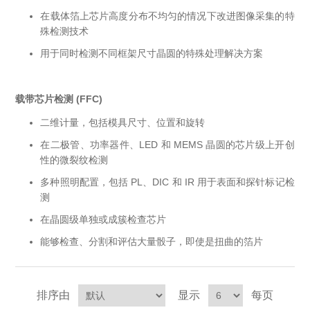
在载体箔上芯片高度分布不均匀的情况下改进图像采集的特
X射线类
殊检测技术
用于同时检测不同框架尺寸晶圆的特殊处理解决方案
客户伙伴计划
载带芯片检测 (FFC)
二维计量，包括模具尺寸、位置和旋转
在二极管、功率器件、LED 和 MEMS 晶圆的芯片级上开创
性的微裂纹检测
多种照明配置，包括 PL、DIC 和 IR 用于表面和探针标记检
测
在晶圆级单独或成簇检查芯片
能够检查、分割和评估大量骰子，即使是扭曲的箔片
排序由
显示
每页