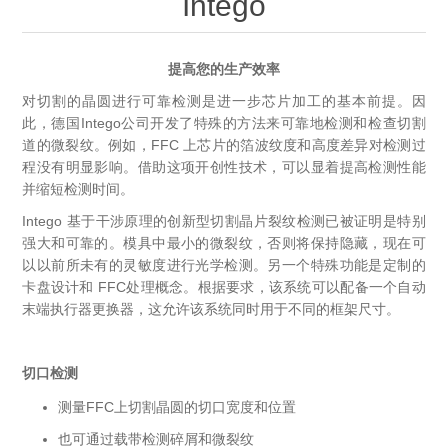
Intego
OCT 光源单元
椭偏仪（Ellipsometer）
化学气相沉积设备
光电直读光谱仪
光电类核心器件
OCT干涉仪单元
离线 IV 测试仪
提高您的生产效率
湿法设备
GD-MS / ICP-MS
半导体设备用光源
耗材售后/维修/校准
对切割的晶圆进行可靠检测是进一步芯片加工的基本前提。因
OCT扫描系统
光能评价设备
此，德国Intego公司开发了特殊的方法来可靠地检测和检查切割
立式炉管设备
X射线晶体定向仪
Holoeye空间光调制器
ECV配件
其他
道的微裂纹。例如，FFC 上芯片的箔波纹度和高度差异对检测过
程没有明显影响。借助这项开创性技术，可以显着提高检测性能
TLM
离子注入设备
硅片硅块厚度
并缩短检测时间。
薄膜铌酸锂
TLM配件
等离子体局部废气处理设备
Intego 基于干涉原理的创新型切割晶片裂纹检测已被证明是特别
Others
快速热处理设备
X射线形貌仪
强大和可靠的。模具中最小的微裂纹，否则将保持隐藏，现在可
相位调制器
Sinton Instruments 配件
精密电子秤
以以前所未有的灵敏度进行光学检测。另一个特殊功能是定制的
卡盘设计和 FFC处理概念。根据要求，该系统可以配备一个自动
外延设备
标准样品（光伏）
末端执行器更换器，这允许该系统同时用于不同的框架尺寸。
激光尘埃粒子计数器
薄层电阻量测系统
切口检测
测量FFC上切割晶圆的切口宽度和位置
太阳模拟器
也可通过载带检测碎屑和微裂纹