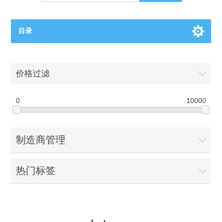
目录
OCT（光学相干断层扫描）解决方案汇总
价格过滤
BC电池解决方案
OCT MZI干涉仪
0
10000
OCT光源 扫频激光器
TOPCON电池片研发解决方案
制造商管理
OCT 平衡探测器
少子寿命测试仪
半导体装备
热门标签
OCT数据采集卡
电阻率测试仪
等离子刻蚀设备
晶锭检测质量控制
OCT（光学相干断层扫描）整机
透光率测试仪
物理气相沉积设备
钙钛矿太阳能电池
氧碳分析仪