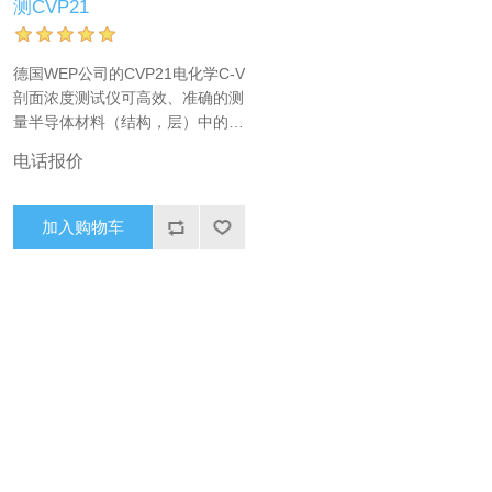
测CVP21
德国WEP公司的CVP21电化学C-V
剖面浓度测试仪可高效、准确的测
量半导体材料（结构，层）中的掺
杂浓度分布。选用合适的电解液与
电话报价
材料接触、腐蚀，从而得到材料的
掺杂浓度分布。电容值电压扫描和
腐蚀过程由软件全自动控制。 电
加入购物车
化学ECV剖面浓度测试仪主要用于
半导体材料的研究及开发，其原理
是使用电化学电容-电压法来测量
半导体材料的掺杂浓度分布。电化
学ECV(CV-Profiler, C-V Profiler)
也是分析或发展半导体光-电化学
湿法蚀刻(PEC Etching)很好的选
择。CVP21电化学C-V剖面浓度测
量仪适用于评估和控制在半导体生
产中的外延过程并且以被使用在多
种不同的材料上，例如：硅、锗、