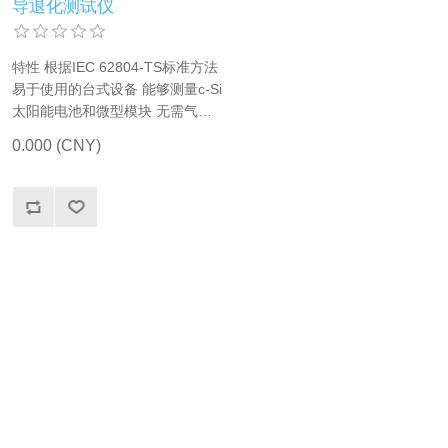
导退化测试仪
特性 根据IEC 62804-TS标准方法
易于使用的台式设备 能够测量c-Si
太阳能电池和微型模块 无需气候
室 不需要电池层压 测量速度：小
0.000 (CNY)
时到天 可测量参数：分流电阻、
功率损耗、电导率、泄漏电流、湿
度和温度 太阳能电池可以通过EL
等进行研究 基于IP的系统允许在
世界任何地方进行远程操作和技术
支持