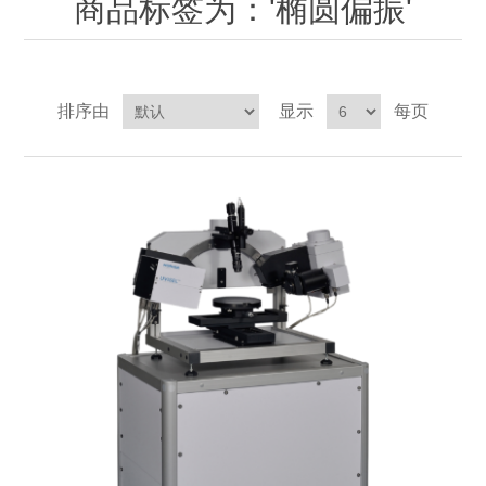
商品标签为：'椭圆偏振'
OCT 光源单元
椭偏仪（Ellipsometer）
化学气相沉积设备
光电直读光谱仪
光电类核心器件
OCT干涉仪单元
离线 IV 测试仪
湿法设备
GD-MS / ICP-MS
半导体设备用光源
耗材售后/维修/校准
排序由
显示
每页
OCT扫描系统
光能评价设备
立式炉管设备
X射线晶体定向仪
Holoeye空间光调制器
ECV配件
其他
TLM
离子注入设备
硅片硅块厚度
薄膜铌酸锂
TLM配件
等离子体局部废气处理设备
Others
快速热处理设备
X射线形貌仪
相位调制器
Sinton Instruments 配件
精密电子秤
外延设备
标准样品（光伏）
激光尘埃粒子计数器
薄层电阻量测系统
太阳模拟器