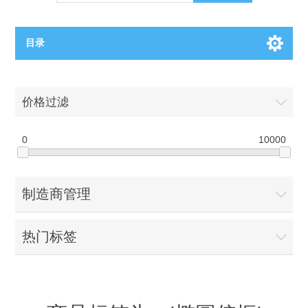
目录
OCT（光学相干断层扫描）解决方案汇总
价格过滤
BC电池解决方案
OCT MZI干涉仪
0
10000
OCT光源 扫频激光器
TOPCON电池片研发解决方案
制造商管理
OCT 平衡探测器
少子寿命测试仪
半导体装备
热门标签
OCT数据采集卡
电阻率测试仪
等离子刻蚀设备
晶锭检测质量控制
OCT（光学相干断层扫描）整机
透光率测试仪
物理气相沉积设备
钙钛矿太阳能电池
氧碳分析仪