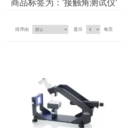
商品标签为：'接触角测试仪'
OCT 光源单元
椭偏仪（Ellipsometer）
化学气相沉积设备
光电直读光谱仪
光电类核心器件
OCT干涉仪单元
离线 IV 测试仪
湿法设备
GD-MS / ICP-MS
半导体设备用光源
耗材售后/维修/校准
排序由
显示
每页
OCT扫描系统
光能评价设备
立式炉管设备
X射线晶体定向仪
Holoeye空间光调制器
ECV配件
其他
TLM
离子注入设备
硅片硅块厚度
薄膜铌酸锂
TLM配件
等离子体局部废气处理设备
Others
快速热处理设备
X射线形貌仪
相位调制器
Sinton Instruments 配件
精密电子秤
外延设备
标准样品（光伏）
激光尘埃粒子计数器
薄层电阻量测系统
太阳模拟器