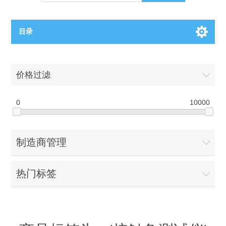
目录
OCT（光学相干断层扫描）解决方案汇总
价格过滤
BC电池解决方案
OCT MZI干涉仪
0
10000
OCT光源 扫频激光器
TOPCON电池片研发解决方案
制造商管理
OCT 平衡探测器
少子寿命测试仪
半导体装备
热门标签
OCT数据采集卡
电阻率测试仪
等离子刻蚀设备
晶锭检测质量控制
OCT（光学相干断层扫描）整机
透光率测试仪
物理气相沉积设备
钙钛矿太阳能电池
氧碳分析仪