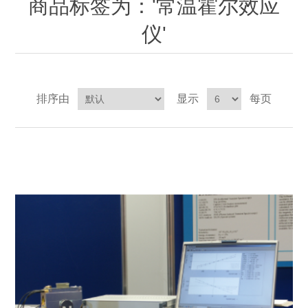
商品标签为：'常温霍尔效应
OCT 光源单元
椭偏仪（Ellipsometer）
化学气相沉积设备
光电直读光谱仪
光电类核心器件
仪'
OCT干涉仪单元
离线 IV 测试仪
湿法设备
GD-MS / ICP-MS
半导体设备用光源
耗材售后/维修/校准
OCT扫描系统
光能评价设备
立式炉管设备
X射线晶体定向仪
Holoeye空间光调制器
ECV配件
其他
排序由
显示
每页
TLM
离子注入设备
硅片硅块厚度
薄膜铌酸锂
TLM配件
等离子体局部废气处理设备
Others
快速热处理设备
X射线形貌仪
相位调制器
Sinton Instruments 配件
精密电子秤
外延设备
标准样品（光伏）
激光尘埃粒子计数器
薄层电阻量测系统
太阳模拟器