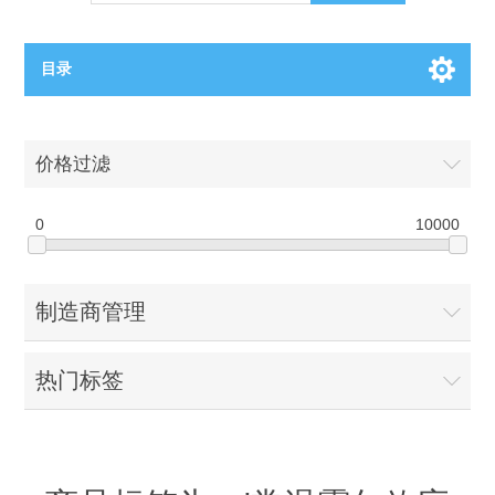
目录
OCT（光学相干断层扫描）解决方案汇总
价格过滤
BC电池解决方案
OCT MZI干涉仪
0
10000
OCT光源 扫频激光器
TOPCON电池片研发解决方案
制造商管理
OCT 平衡探测器
少子寿命测试仪
半导体装备
热门标签
OCT数据采集卡
电阻率测试仪
等离子刻蚀设备
晶锭检测质量控制
OCT（光学相干断层扫描）整机
透光率测试仪
物理气相沉积设备
钙钛矿太阳能电池
氧碳分析仪