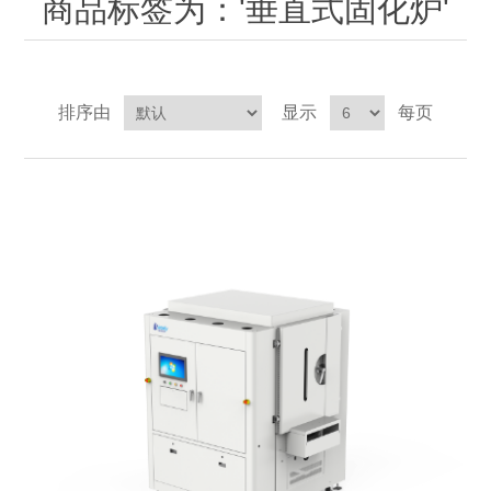
商品标签为：'垂直式固化炉'
OCT 光源单元
椭偏仪（Ellipsometer）
化学气相沉积设备
光电直读光谱仪
光电类核心器件
OCT干涉仪单元
离线 IV 测试仪
湿法设备
GD-MS / ICP-MS
半导体设备用光源
耗材售后/维修/校准
排序由
显示
每页
OCT扫描系统
光能评价设备
立式炉管设备
X射线晶体定向仪
Holoeye空间光调制器
ECV配件
其他
TLM
离子注入设备
硅片硅块厚度
薄膜铌酸锂
TLM配件
等离子体局部废气处理设备
Others
快速热处理设备
X射线形貌仪
相位调制器
Sinton Instruments 配件
精密电子秤
外延设备
标准样品（光伏）
激光尘埃粒子计数器
薄层电阻量测系统
太阳模拟器