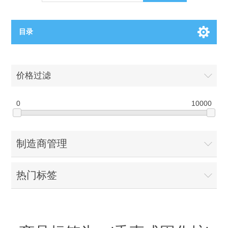
目录
OCT（光学相干断层扫描）解决方案汇总
价格过滤
BC电池解决方案
OCT MZI干涉仪
0
10000
OCT光源 扫频激光器
TOPCON电池片研发解决方案
制造商管理
OCT 平衡探测器
少子寿命测试仪
半导体装备
热门标签
OCT数据采集卡
电阻率测试仪
等离子刻蚀设备
晶锭检测质量控制
OCT（光学相干断层扫描）整机
透光率测试仪
物理气相沉积设备
钙钛矿太阳能电池
氧碳分析仪