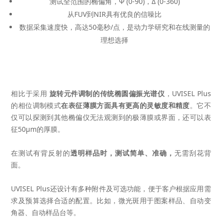
测试全范围的椭偏角，Ψ (0-90)，Δ (0-360)
从FUV到NIR具有优良的信噪比
数据采集速度快，高达50毫秒/点，是动力学研究和在线测量的
理想选择
相比于采用
旋转元件调制的传统椭圆偏振光谱仪
，UVISEL Plus
的相位调制模式
在表征薄膜方面具有更高的灵敏度和精度
。它不
仅可以探测到其他椭偏仪无法观测到的极薄膜或界面，还可以表
征50µm的厚膜。
在测试有背反射的
透明样品时，测试简单、准确，
无需刮花背
面。
UVISEL Plus还设计有多种附件及可选功能，便于客户根据应用需
求及预算选择合适的配置。比如，微光斑用于图案样品、自动变
角器、自动样品台等。