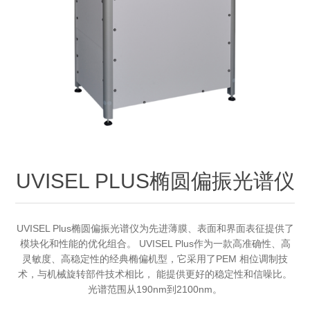
OCT 光源单元
椭偏仪（Ellipsometer）
Chemical Vapor Deposition (CVD) Equipment
光电直读光谱仪
Core optoelectronic devices
OCT干涉仪单元
Offline IV
湿法设备
GD-MS / ICP-MS
Light source for semiconductor equipment
Service Maintenance Calibration
OCT扫描系统
光能评价设备
立式炉管设备
X射线晶体定向仪
Holoeye空间光调制器
ECV spare parts
Other
TLM
离子注入设备
硅片硅块厚度
Thin-Film Lithium Niobate
TLM配件
Plasma Local Scrubber
Others
快速热处理设备
X射线形貌仪
相位调制器
Sinton Instruments 配件
精密电子秤
UVISEL PLUS椭圆偏振光谱仪
外延设备
标准样品（光伏）
Laser dust particle counter
UVISEL Plus椭圆偏振光谱仪为先进薄膜、表面和界面表征提供了
模块化和性能的优化组合。 UVISEL Plus作为一款高准确性、高
薄层电阻量测系统
灵敏度、高稳定性的经典椭偏机型，它采用了PEM 相位调制技
术，与机械旋转部件技术相比， 能提供更好的稳定性和信噪比。
光谱范围从190nm到2100nm。
Sun Simulator