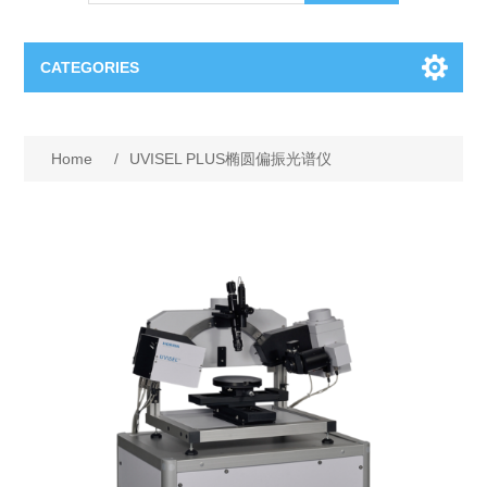
CATEGORIES
OCT（光学相干断层扫描）解决方案汇总
Home
/
UVISEL PLUS椭圆偏振光谱仪
BC Solar Cell Solution
OCT MZI干涉仪
OCT光源 扫频激光器
TOPCON
OCT 平衡探测器
Minority Carrier Lifetime Tester
Semiconductor Equipment
OCT数据采集卡
电阻率测试仪
Plasma Etching Equipment
Ingot Inspection
OCT（光学相干断层扫描）整机
透光率测试仪
Physical Vapor Deposition (PVD) Equipment
Perovskite Solar Cell
氧碳分析仪