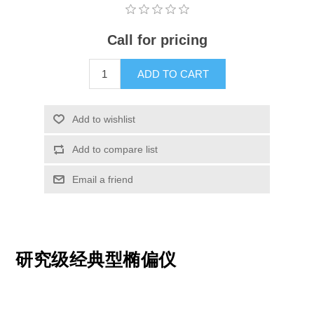
X射线类
Call for pricing
Customer Partner
ADD TO CART
Add to wishlist
Add to compare list
Email a friend
研究级经典型椭偏仪