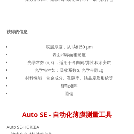
获得的信息
膜层厚度，从1Å到50 µm
表面和界面粗糙度
光学常数 (n,k) ，适用于各向同/异性和渐变层
光学特性如：吸收系数α, 光学带隙Eg
材料性能：合金成分、孔隙率、结晶度及形貌等
穆勒矩阵
退偏
Auto SE - 自动化薄膜测量工具
Auto SE-HORIBA