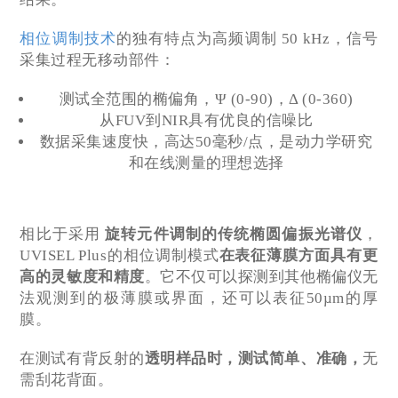
相位调制技术
的独有特点为高频调制 50 kHz，信号
采集过程无移动部件：
测试全范围的椭偏角，Ψ (0-90)，Δ (0-360)
从FUV到NIR具有优良的信噪比
数据采集速度快，高达50毫秒/点，是动力学研究
和在线测量的理想选择
相比于采用
旋转元件调制的传统椭圆偏振光谱仪
，
UVISEL Plus的相位调制模式
在表征薄膜方面具有更
高的灵敏度和精度
。它不仅可以探测到其他椭偏仪无
法观测到的极薄膜或界面，还可以表征50µm的厚
膜。
在测试有背反射的
透明样品时，测试简单、准确，
无
需刮花背面。