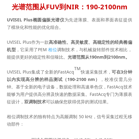
光谱范围从FUV到NIR：190-2100nm
UVISEL Plus
椭圆偏振光谱仪
为先进薄膜、表面和界面表征提供
了模块化和性能的优化组合。
UVISEL Plus作为一款
高准确性、高灵敏度、高稳定性的经典椭偏
机型
，它采用了PEM
相位
调制技术，与机械旋转部件技术相比，
能提供更好的稳定性和信噪比。
光谱范围从190nm到2100nm。
TM
UVISEL Plus集成了全新的FastAcq
快速采集技术，
可在3分钟
以内实现高分辨的样品测试（190-2100 nm）
，校准仅需几分
钟。基于全新的电子设备，数据处理和高速单色仪，FastAcq技术
能够为用户提供高分辨及快速的数据采集。FastAcq专门为薄膜表
征设计，
双调制技术
可以确保您获得优异的测试结果。
相位调制技术的独有特点为高频调制 50 kHz，信号采集过程无移
动部件：