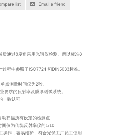
ompare list
Email a friend
然后通过8度角采用光谱仪检测。所以标准8
参照了ISO7724 和DIN5033标准。
仪单点测量时间仅为2秒。
业要求的反射率及膜厚测试系统。
户的一致认可
自动扫描所有设定的检测点
间仅为传统反射率仪的1/10
人工操作，容易维护，符合光伏工厂员工使用