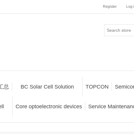
Register
Log 
汇总
BC Solar Cell Solution
TOPCON
Semico
ll
Core optoelectronic devices
Service Maintenanc