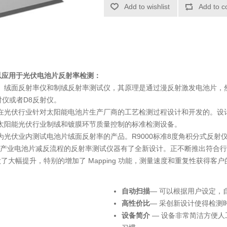
Add to wishlist
Add to c
仪可以应用于光伏电池片反射率检测：
、绒面反射率仪和制绒反射率测试仪，其原理是通过漫反射激发电池片，
射仪或者D8反射仪。
在光伏行业针对太阳能电池片生产厂商的工艺检测过程设计和开发的。设计过程中
为太阳能光伏行业制绒和镀膜环节质量控制的标准检测设备。
仪为光伏业内测试电池片绒面反射率的产品。R9000标准8度角积分式反射
产业电池片减反流程的反射率测试仪器有了全新设计。正不断推出符合行
础上做了大幅提升，特别的增加了 Mapping 功能，测量速度和重复性获得客
自动扫描
— 可以根据用户设定，
高性价比
— 采创新设计使得检测时
设备简介
— 设备非常简洁方便