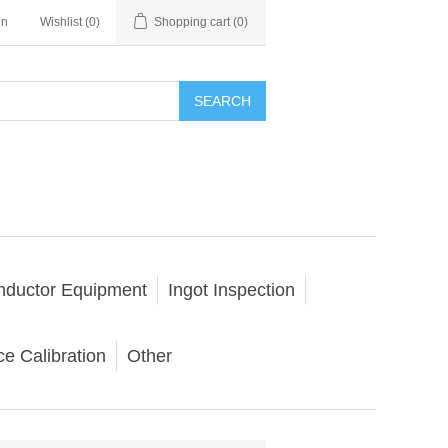
in
Wishlist
(0)
Shopping cart
(0)
SEARCH
nductor Equipment
Ingot Inspection
e Calibration
Other