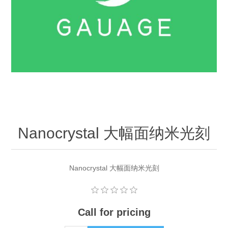
OCT 光源单元
椭偏仪（Ellipsometer）
Chemical Vapor Deposition (CVD) Equipment
光电直读光谱仪
Core optoelectronic devices
OCT干涉仪单元
Offline IV
湿法设备
GD-MS / ICP-MS
Light source for semiconductor equipment
Service Maintenance Calibration
OCT扫描系统
光能评价设备
立式炉管设备
X射线晶体定向仪
Holoeye空间光调制器
ECV spare parts
Other
TLM
离子注入设备
硅片硅块厚度
Thin-Film Lithium Niobate
TLM配件
Plasma Local Scrubber
Others
快速热处理设备
X射线形貌仪
相位调制器
Sinton Instruments 配件
精密电子秤
Nanocrystal 大幅面纳米光刻
外延设备
标准样品（光伏）
Laser dust particle counter
Nanocrystal 大幅面纳米光刻
薄层电阻量测系统
Call for pricing
Sun Simulator