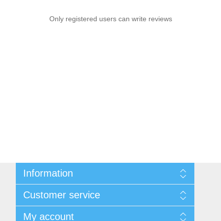
Only registered users can write reviews
Information
Sitemap
Customer service
Shipping & returns
Privacy notice
Search
My account
About us
News