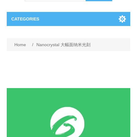
CATEGORIES
OCT（光学相干断层扫描）解决方案汇总
Home
/
Nanocrystal 大幅面纳米光刻
BC Solar Cell Solution
OCT MZI干涉仪
OCT光源 扫频激光器
TOPCON
OCT 平衡探测器
Minority Carrier Lifetime Tester
Semiconductor Equipment
OCT数据采集卡
电阻率测试仪
Plasma Etching Equipment
Ingot Inspection
OCT（光学相干断层扫描）整机
透光率测试仪
Physical Vapor Deposition (PVD) Equipment
Perovskite Solar Cell
氧碳分析仪